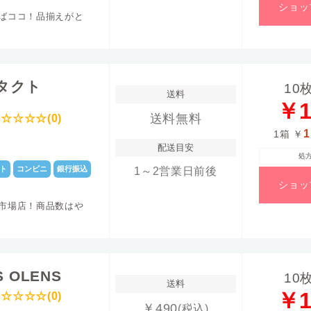
ショッ
(BC)
ばココ！品揃えがと
過係
パワー範囲
0.0
±0.00～-8.00
タクト
10
送料
￥1
送料無料
☆☆☆☆(0)
1
好みのデザイン
＆
自分に合うレン
1箱
￥
配送目安
処
ト
コンビニ
銀行振込
1～2営業日前後
ショッ
市場店！商品数はや
S OLENS
10
送料
￥1
☆☆☆☆(0)
￥490
(税込)