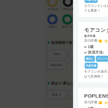
カラコンといえ
ベージュ
ブラック
グレー
Dk値(酸素透
ても豊富！
数)
ブルー
グリーン
ピンク
モアコン
楽天市場
店の評価:
☆
使用期間で探す
1箱
決済方法:
1day
2week
後払い
クレジッ
Monthly
代金引換
モアコンの楽天
はり圧倒的！
度あり/度なしで探す
度あり
度なし
POPLEN
店の評価:
☆