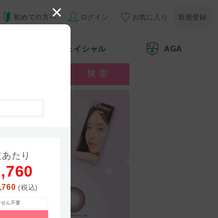
×
初めての方へ
ログイン
お気に入り
新規登録
男性脱毛
/
フェイシャル
AGA
0枚
枚あたり
,760
8.0%
,760
(税込)
方せん不要
.7