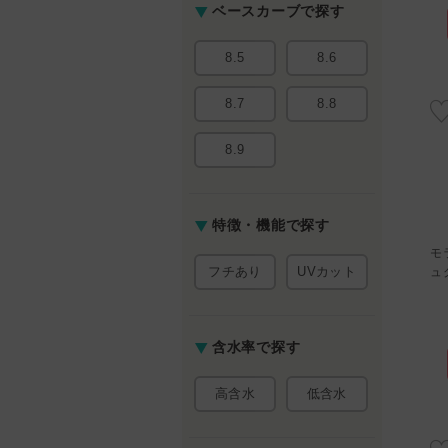
0)
☆☆☆☆☆(0)
☆☆☆☆☆(0)
ベースカーブで探す
る
ランキングを見る
ランキングを見る
8.5
8.6
医療承認番号
医療承認番号
00
22900BZX00217000
22700BZI00009A09
8.7
8.8
8.9
特徴・機能で探す
モ
玉こん
レヴィアワンデー サークル
フルーリー わんぱくコアラ
フチあり
UVカット
ュ
ブラウン 10枚入り
（チュールブラック） 10枚
入り
)
1,364円 (税込)
1,485円 (税込)
0)
☆☆☆☆☆(0)
☆☆☆☆☆(0)
含水率で探す
る
ランキングを見る
ランキングを見る
高含水
低含水
医療承認番号
医療承認番号
00
22700BZI00009A09
22800BZI00037A31