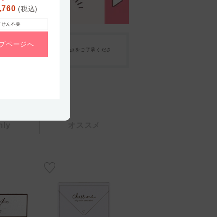
,760
(税込)
方せん不要
プ
ページへ
干の相違がある場合があります点をご了承くださ
hly
オススメ