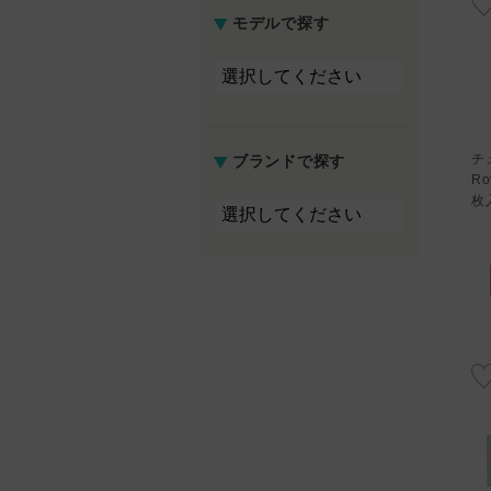
モデルで探す
チ
ブランドで探す
ブラウ
オーレンズ シャインタッチ
モラク ワンデー ダズルグレ
R
ワンデー ミルキーチョコ 10
ー 10枚入り
枚
枚入り
)
1,760円 (税込)
1,760円 (税込)
0)
☆☆☆☆☆(0)
☆☆☆☆☆(0)
る
ランキングを見る
ランキングを見る
医療承認番号
医療承認番号
02
30400BZX00095000
22900BZX00118000