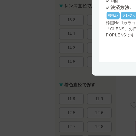
1箱
レンズ直径で探す
決済方法:
後払い
クレジッ
13.8
14.0
韓国No.1カラ
「OLENS」の
14.1
14.2
POPLENSです
14.3
14.4
14.5
15.0
着色直径で探す
11.8
11.9
12.5
12.6
12.7
12.8