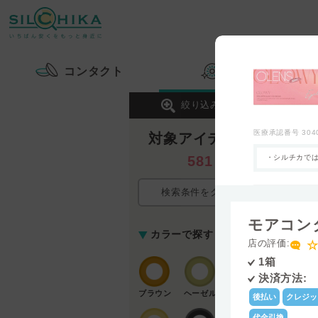
コンタクト
カラコン
絞り込み検索
医療承認番号
304
対象アイテム数
581
・シルチカでは
検索条件をクリア
モアコン
カテゴリ
カラーで探す
店の評価:
☆
内容量
1箱
決済方法:
シリコーンハ
ブラウン
ヘーゼル
ドロゲル
後払い
クレジッ
レンズカラー
代金引換