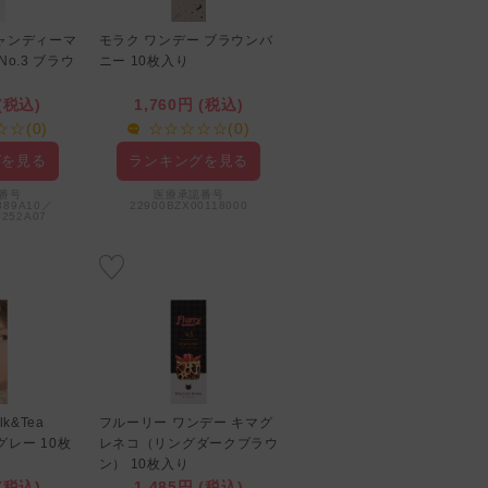
ャンディーマ
モラク ワンデー ブラウンバ
モラク ワンデー ダズルベー
o.3 ブラウ
ニー 10枚入り
ジュ 10枚入り
 (税込)
1,760円 (税込)
1,760円 (税込)
☆(0)
☆☆☆☆☆(0)
☆☆☆☆☆(0)
グを見る
ランキングを見る
ランキングを見る
番号
医療承認番号
889A10／
22900BZX00118000
医療承認番号
0252A07
22900BZX00118000
k&Tea
フルーリー ワンデー キマグ
フルーリー 褒められパンダ
グレー 10枚
レネコ（リングダークブラウ
（ライトカーキブラウン）
ン） 10枚入り
10枚入り
 (税込)
1,485円 (税込)
1,485円 (税込)