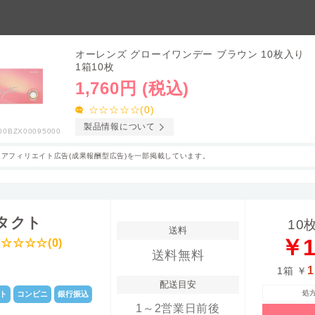
オーレンズ グローイワンデー ブラウン 10枚入り
1箱10枚
コスメ
女性脱毛
/
フェイシャル
1,760円 (税込)
☆☆☆☆☆(0)
製品情報について
00BZX00095000
アフィリエイト広告(成果報酬型広告)を一部掲載しています。
タクト
タイプ
枚数
1日使い捨て ,カ
UVカット付き
1
10
送料
ラコン
￥1
☆☆☆☆(0)
送料無料
表裏表示
含水率
片眼10日分
なし
4
1
1箱
￥
イ
直径
素材グループ
◯
14.2mm
-
配送目安
処
ト
コンビニ
銀行振込
1～2営業日前後
中心厚(-3.00D)
ベースカーブ
-
-
8