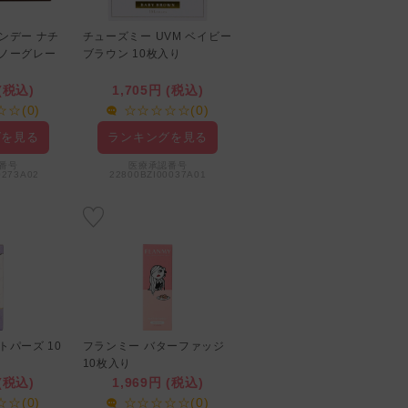
ンデー ナチ
チューズミー UVM ベイビー
ラヴェールワンデー アクア
スノーグレー
ブラウン 10枚入り
リッチ UV ルモアヴィーナ
ス 10枚入り
 (税込)
1,705円 (税込)
1,760円 (税込)
☆(0)
☆☆☆☆☆(0)
☆☆☆☆☆(0)
グを見る
ランキングを見る
ランキングを見る
番号
医療承認番号
医療承認番号
0273A02
22800BZI00037A01
22800BZI00037000
トパーズ 10
フランミー バターファッジ
オーレンズ リアルリングワ
10枚入り
ンデー ブラウン 10枚入り
 (税込)
1,969円 (税込)
1,760円 (税込)
☆(0)
☆☆☆☆☆(0)