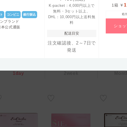
1
1箱
￥
K-packet：4,000円以上で
無料・3セット以上、
処
ト
コンビニ
銀行振込
DHL：10,000円以上送料無
コンブランド
料
・シルチカではアフィリエイト広告(成果報酬型広告)を一部掲載しています。
ショッ
日本公式通販
・当サイトは最新の価格を反映するよう努めておりますが、価格取得のタイミングで値段に若
配送目安
い。ご利用前に「
免責事項
」を必ずお読みくださいますようお願い致します。
注文確認後、2～7日で
おすすめカラコン
発送
1day
2week
Mont