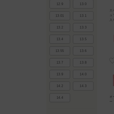
12.9
13.0
etive
モラク ワンデー ドーリッシ
シークレットキャンディーマ
エ
ウン 10
ュブラウン 10枚入り
ジックワンデー No.5 ブラッ
ュ
13.01
13.1
ク 20枚入り
入
)
1,760円 (税込)
2,486円 (税込)
13.2
13.3
0)
☆☆☆☆☆(0)
☆☆☆☆☆(0)
る
ランキングを見る
ランキングを見る
13.4
13.5
医療承認番号
医療承認番号
04
22900BZX00118000
22200BZX00889A10／
13.55
13.6
22500BZX00252A07
13.7
13.8
13.9
14.0
14.2
14.3
オ
14.4
ド 10
メロット ワンデー パールリ
レヴィアワンデーカラー メ
ー
ング 10枚入り
ルティベア 10枚入り
)
1,793円 (税込)
1,716円 (税込)