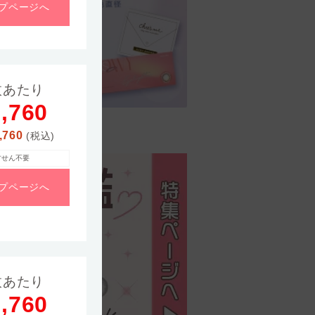
プ
ページへ
枚あたり
,760
,760
ズ
が見つかる
(税込)
方せん不要
プ
ページへ
枚あたり
,760