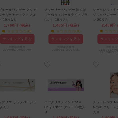
ヴェールワンデー アクア
フルーリー ワンデー ぽんぽ
シークレットキ
ッチ UV アディクトブロ
こたぬき（パールライトブラ
ジックワンデー N
ド 10枚入り
ウン） 10枚入り
ン 20枚入り
1,760円 (税込)
1,485円 (税込)
2,486円
☆☆☆☆☆(0)
☆☆☆☆☆(0)
☆☆☆☆
ランキングを見る
ランキングを見る
ランキン
医療承認番号
医療承認番号
医療承認
22800BZI00037000
22800BZI00037A31
22200BZX00
22500BZX0
ュプリエ リュヌベージュ
ハパクリスティン One＆
チューレンズ Mil
0枚入り
Only Kristin グレー 10枚入
Royal クリーム
り
入り
1,683円 (税込)
1,890円 (税込)
1,800円