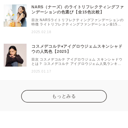
ントの【ブルべ】色一覧 まとめ ロムアンド
（rom&amp;nd）について♡ ロムアンド
NARS（ナーズ）のライトリフレクティングファ
（rom&amp;nd）は、2016年に韓国で誕生し、ビュー
ンデーションの色選び【全15色比較】
ティークリエイ...
目次 NARSライトリフレクティングファンデーションの
特徴 ライトリフレクティングファンデーション全15色
比較！ 【イエロー系】 【イエロー～標準色】 【標準
2025.02.18
色】 【標準色～ピンク系】 【ピンク系】 NARS ライト
リフレクティングファンデーションの口コミ 「美しく仕
上げる！」ライトリフレクティングファンデーションと
相性の良い下地 「崩れにくい！」ライトリフレクティン
コスメデコルテ♦アイグロウジェムスキンシャド
グファンデーションと相性抜群のパウダー ...
ウの人気色【2025】
目次 コスメデコルテ アイグロウジェム スキンシャドウ
とは？ コスメデコルテ アイグロウジェム人気ランキン
グTOP 人気1位は圧倒的人気の12G コスメデコルテ ア
2025.01.17
イグロウジェム スキンシャドウとは？ 独自の新技術
「フレキシブルマトリックステクノロジー」を取り入
れ、パウダータイプの軽やかなフィット感とクリームタ
イプの上質なツヤ・光沢感を両立させたアイカラー。豊
富な30色のカラーバリエーションが揃い、濡れ感を楽し
めるパールたっぷりの「Dewy Glow」と、陰影やう...
もっとみる