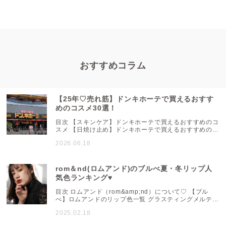
おすすめコラム
【25年♡売れ筋】ドンキホーテで買えるおすす
めのコスメ30選！
目次 【スキンケア】ドンキホーテで買えるおすすめのコ
スメ 【日焼け止め】ドンキホーテで買えるおすすめのコ
スメ 【メイクアップ】ドンキホーテで買えるおすすめの
2026.06.18
コスメ 【ベースメイク】ドンキホーテで買えるおすすめ
のコスメ 最安値の通販サイトを探すならシルチカ 「驚
安の殿堂ドンキホーテ」は、カラフルなPOPや豊富な品
揃えが特徴のディスカウントストアです。取り扱ってい
rom＆nd(ロムアンド)のブルべ夏・冬リップ人
るコスメの商品も多く、どれにしようか目移りしてしま
気色ランキング♥
う...
目次 ロムアンド（rom&amp;nd）について♡ 【ブル
べ】ロムアンドのリップ色一覧 グラスティングメルティ
ングバームの【ブルべ】色一覧 ジューシーラスティング
2025.02.18
ティントの【ブルべ】色一覧 デュイフルウォーターティ
ントの【ブルべ】色一覧 グラスティングウォーターティ