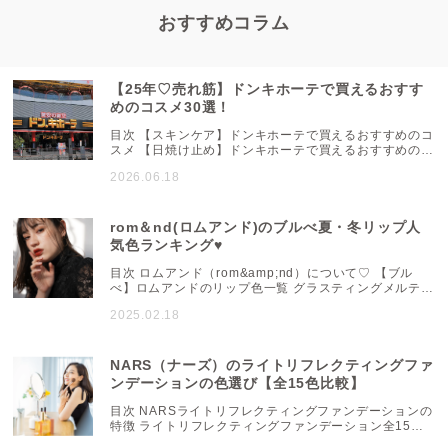
おすすめコラム
【25年♡売れ筋】ドンキホーテで買えるおすす
めのコスメ30選！
目次 【スキンケア】ドンキホーテで買えるおすすめのコ
スメ 【日焼け止め】ドンキホーテで買えるおすすめのコ
スメ 【メイクアップ】ドンキホーテで買えるおすすめの
2026.06.18
コスメ 【ベースメイク】ドンキホーテで買えるおすすめ
のコスメ 最安値の通販サイトを探すならシルチカ 「驚
安の殿堂ドンキホーテ」は、カラフルなPOPや豊富な品
揃えが特徴のディスカウントストアです。取り扱ってい
rom＆nd(ロムアンド)のブルべ夏・冬リップ人
るコスメの商品も多く、どれにしようか目移りしてしま
気色ランキング♥
う...
目次 ロムアンド（rom&amp;nd）について♡ 【ブル
べ】ロムアンドのリップ色一覧 グラスティングメルティ
ングバームの【ブルべ】色一覧 ジューシーラスティング
2025.02.18
ティントの【ブルべ】色一覧 デュイフルウォーターティ
ントの【ブルべ】色一覧 グラスティングウォーターティ
ントの【ブルべ】色一覧 まとめ ロムアンド
（rom&amp;nd）について♡ ロムアンド
NARS（ナーズ）のライトリフレクティングファ
（rom&amp;nd）は、2016年に韓国で誕生し、ビュー
ンデーションの色選び【全15色比較】
ティークリエイ...
目次 NARSライトリフレクティングファンデーションの
特徴 ライトリフレクティングファンデーション全15色
比較！ 【イエロー系】 【イエロー～標準色】 【標準