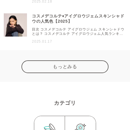
2025.02.18
色】 【標準色～ピンク系】 【ピンク系】 NARS ライト
リフレクティングファンデーションの口コミ 「美しく仕
上げる！」ライトリフレクティングファンデーションと
相性の良い下地 「崩れにくい！」ライトリフレクティン
コスメデコルテ♦アイグロウジェムスキンシャド
グファンデーションと相性抜群のパウダー ...
ウの人気色【2025】
目次 コスメデコルテ アイグロウジェム スキンシャドウ
とは？ コスメデコルテ アイグロウジェム人気ランキン
グTOP 人気1位は圧倒的人気の12G コスメデコルテ ア
2025.01.17
イグロウジェム スキンシャドウとは？ 独自の新技術
「フレキシブルマトリックステクノロジー」を取り入
れ、パウダータイプの軽やかなフィット感とクリームタ
イプの上質なツヤ・光沢感を両立させたアイカラー。豊
富な30色のカラーバリエーションが揃い、濡れ感を楽し
めるパールたっぷりの「Dewy Glow」と、陰影やう...
もっとみる
カテゴリ