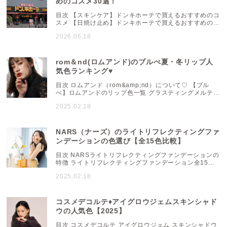
めのコスメ30選！
目次 【スキンケア】ドンキホーテで買えるおすすめのコ
スメ 【日焼け止め】ドンキホーテで買えるおすすめのコ
スメ 【メイクアップ】ドンキホーテで買えるおすすめの
2026.06.18
コスメ 【ベースメイク】ドンキホーテで買えるおすすめ
のコスメ 最安値の通販サイトを探すならシルチカ 「驚
安の殿堂ドンキホーテ」は、カラフルなPOPや豊富な品
揃えが特徴のディスカウントストアです。取り扱ってい
rom＆nd(ロムアンド)のブルべ夏・冬リップ人
るコスメの商品も多く、どれにしようか目移りしてしま
気色ランキング♥
う...
目次 ロムアンド（rom&amp;nd）について♡ 【ブル
べ】ロムアンドのリップ色一覧 グラスティングメルティ
ングバームの【ブルべ】色一覧 ジューシーラスティング
2025.02.18
ティントの【ブルべ】色一覧 デュイフルウォーターティ
ントの【ブルべ】色一覧 グラスティングウォーターティ
ントの【ブルべ】色一覧 まとめ ロムアンド
（rom&amp;nd）について♡ ロムアンド
NARS（ナーズ）のライトリフレクティングファ
（rom&amp;nd）は、2016年に韓国で誕生し、ビュー
ンデーションの色選び【全15色比較】
ティークリエイ...
目次 NARSライトリフレクティングファンデーションの
特徴 ライトリフレクティングファンデーション全15色
比較！ 【イエロー系】 【イエロー～標準色】 【標準
2025.02.18
色】 【標準色～ピンク系】 【ピンク系】 NARS ライト
リフレクティングファンデーションの口コミ 「美しく仕
上げる！」ライトリフレクティングファンデーションと
相性の良い下地 「崩れにくい！」ライトリフレクティン
コスメデコルテ♦アイグロウジェムスキンシャド
グファンデーションと相性抜群のパウダー ...
ウの人気色【2025】
目次 コスメデコルテ アイグロウジェム スキンシャドウ