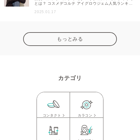
とは？ コスメデコルテ アイグロウジェム人気ランキン
グTOP 人気1位は圧倒的人気の12G コスメデコルテ ア
2025.01.17
イグロウジェム スキンシャドウとは？ 独自の新技術
「フレキシブルマトリックステクノロジー」を取り入
れ、パウダータイプの軽やかなフィット感とクリームタ
イプの上質なツヤ・光沢感を両立させたアイカラー。豊
富な30色のカラーバリエーションが揃い、濡れ感を楽し
めるパールたっぷりの「Dewy Glow」と、陰影やう...
もっとみる
カテゴリ
コンタクト
カラコン