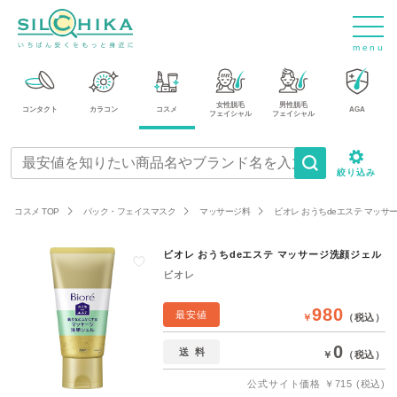
m
e
n
u
女性脱毛
男性脱毛
コンタクト
カラコン
コスメ
AGA
フェイシャル
フェイシャル
絞り込み
コスメ TOP
パック・フェイスマスク
マッサージ料
ビオレ おうちdeエステ マッサ
ビオレ おうちdeエステ マッサージ洗顔ジェル
ビオレ
980
最安値
￥
（税込）
0
送料
￥
（税込）
公式サイト価格
￥715 (税込)