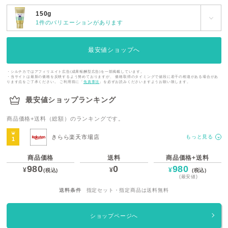
150g
1件のバリエーションがあります
最安値ショップへ
・シルチカではアフィリエイト広告(成果報酬型広告)を一部掲載しています。
・当サイトは最新の価格を反映するよう努めておりますが、 価格取得のタイミングで値段に若干の相違がある場合があ
ります点をご了承ください。 ご利用前に「
免責事項
」を必ずお読みくださいますようお願い致します。
最安値ショップランキング
商品価格+送料（総額）のランキングです。
きらら楽天市場店
もっと見る
商品価格
送料
商品価格+送料
980
0
980
¥
¥
¥
(税込)
(税込)
(最安値)
送料条件
指定セット・指定商品は送料無料
ショップページへ