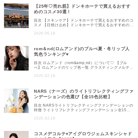
【25年♡売れ筋】ドンキホーテで買えるおすす
めのコスメ30選！
目次 【スキンケア】ドンキホーテで買えるおすすめのコ
スメ 【日焼け止め】ドンキホーテで買えるおすすめのコ
スメ 【メイクアップ】ドンキホーテで買えるおすすめの
2026.06.18
コスメ 【ベースメイク】ドンキホーテで買えるおすすめ
のコスメ 最安値の通販サイトを探すならシルチカ 「驚
安の殿堂ドンキホーテ」は、カラフルなPOPや豊富な品
揃えが特徴のディスカウントストアです。取り扱ってい
rom＆nd(ロムアンド)のブルべ夏・冬リップ人
るコスメの商品も多く、どれにしようか目移りしてしま
気色ランキング♥
う...
目次 ロムアンド（rom&amp;nd）について♡ 【ブル
べ】ロムアンドのリップ色一覧 グラスティングメルティ
ングバームの【ブルべ】色一覧 ジューシーラスティング
2025.02.18
ティントの【ブルべ】色一覧 デュイフルウォーターティ
ントの【ブルべ】色一覧 グラスティングウォーターティ
ントの【ブルべ】色一覧 まとめ ロムアンド
（rom&amp;nd）について♡ ロムアンド
NARS（ナーズ）のライトリフレクティングファ
（rom&amp;nd）は、2016年に韓国で誕生し、ビュー
ンデーションの色選び【全15色比較】
ティークリエイ...
目次 NARSライトリフレクティングファンデーションの
特徴 ライトリフレクティングファンデーション全15色
比較！ 【イエロー系】 【イエロー～標準色】 【標準
2025.02.18
色】 【標準色～ピンク系】 【ピンク系】 NARS ライト
リフレクティングファンデーションの口コミ 「美しく仕
上げる！」ライトリフレクティングファンデーションと
相性の良い下地 「崩れにくい！」ライトリフレクティン
コスメデコルテ♦アイグロウジェムスキンシャド
グファンデーションと相性抜群のパウダー ...