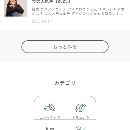
ウの人気色【2025】
目次 コスメデコルテ アイグロウジェム スキンシャドウ
とは？ コスメデコルテ アイグロウジェム人気ランキン
グTOP 人気1位は圧倒的人気の12G コスメデコルテ ア
2025.01.17
イグロウジェム スキンシャドウとは？ 独自の新技術
「フレキシブルマトリックステクノロジー」を取り入
れ、パウダータイプの軽やかなフィット感とクリームタ
イプの上質なツヤ・光沢感を両立させたアイカラー。豊
富な30色のカラーバリエーションが揃い、濡れ感を楽し
めるパールたっぷりの「Dewy Glow」と、陰影やう...
もっとみる
カテゴリ
コンタクト
カラコン