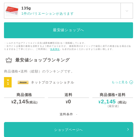
135g
1件のバリエーションがあります
最安値ショップへ
・シルチカではアフィリエイト広告(成果報酬型広告)を一部掲載しています。
・当サイトは最新の価格を反映するよう努めておりますが、 価格取得のタイミングで値段に若干の相違がある場合があ
ります点をご了承ください。 ご利用前に「
免責事項
」を必ずお読みくださいますようお願い致します。
最安値ショップランキング
商品価格+送料（総額）のランキングです。
ネットプロフェッショナル
もっと見る
商品価格
送料
商品価格+送料
2,145
0
2,145
¥
¥
¥
(税込)
(税込)
(最安値)
送料条件
-
ショップページへ