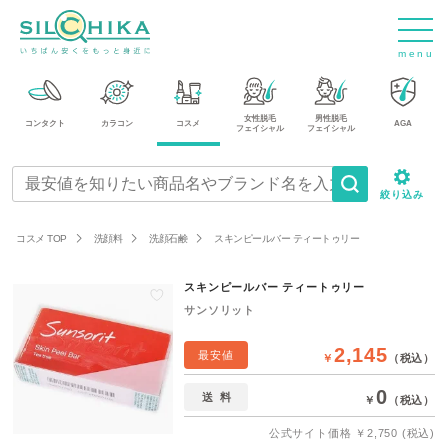
m
e
n
u
女性脱毛
男性脱毛
コンタクト
カラコン
コスメ
AGA
フェイシャル
フェイシャル
絞り込み
コスメ TOP
洗顔料
洗顔石鹸
スキンピールバー ティートゥリー
スキンピールバー ティートゥリー
サンソリット
2,145
最安値
￥
（税込）
0
送料
￥
（税込）
公式サイト価格
￥2,750 (税込)