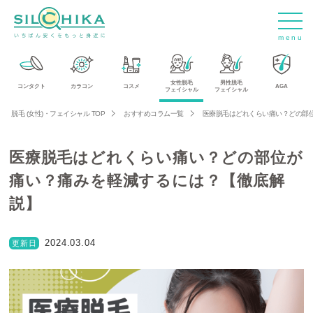
m
e
n
u
女性脱毛
男性脱毛
コンタクト
カラコン
コスメ
AGA
フェイシャル
フェイシャル
脱毛 (女性)・フェイシャル TOP
おすすめコラム一覧
医療脱毛はどれくらい痛い？どの部
医療脱毛はどれくらい痛い？どの部位が
痛い？痛みを軽減するには？【徹底解
説】
2024.03.04
更新日