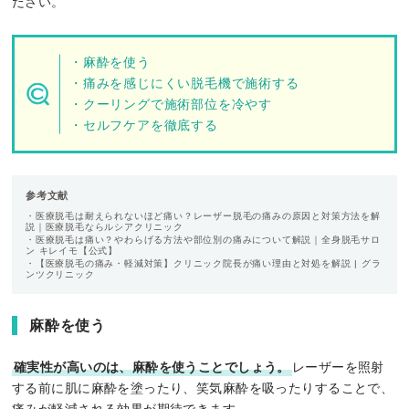
ださい。
・麻酔を使う
・痛みを感じにくい脱毛機で施術する
・クーリングで施術部位を冷やす
・セルフケアを徹底する
参考文献
・医療脱毛は耐えられないほど痛い？レーザー脱毛の痛みの原因と対策方法を解
説｜医療脱毛ならルシアクリニック
・医療脱毛は痛い？やわらげる方法や部位別の痛みについて解説｜全身脱毛サロ
ン キレイモ【公式】
・【医療脱毛の痛み・軽減対策】クリニック院長が痛い理由と対処を解説 | グラ
ンツクリニック
麻酔を使う
確実性が高いのは、麻酔を使うことでしょう。
レーザーを照射
する前に肌に麻酔を塗ったり、笑気麻酔を吸ったりすることで、
痛みが軽減される効果が期待できます。