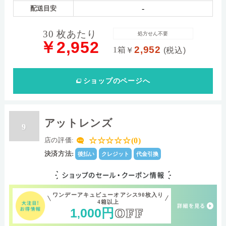
-
配送目安
30 枚あたり
処方せん不要
￥2,952
2,952
1箱
￥
(税込)
ショップ
のページへ
アットレンズ
9
☆☆☆☆☆(0)
店の評価:
決済方法:
後払い
クレジット
代金引換
ワンデーアキュビューオアシス90枚入り
4箱以上
1
000
円
OFF
,