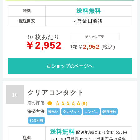
送料無料
送料
4営業日前後
配送目安
30 枚あたり
処方せん不要
￥2,952
2,952
1箱
￥
(税込)
ショップ
のページへ
クリアコンタクト
10
☆☆☆☆☆(0)
店の評価:
決済方法:
後払い
クレジット
コンビニ
銀行振込
代金引換
送料無料
配送地域により変動 550円
送料
～1,100円指定セット・指定商品は送料