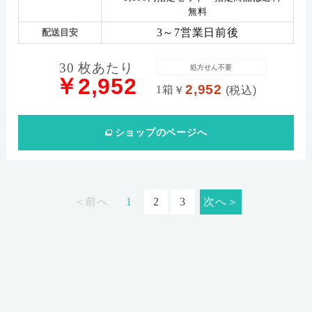
無料
3～7営業日前後
配送目安
30 枚あたり
処方せん不要
￥2,952
2,952
1箱
￥
(税込)
ショップ
のページへ
＜前へ
1
2
3
次へ＞