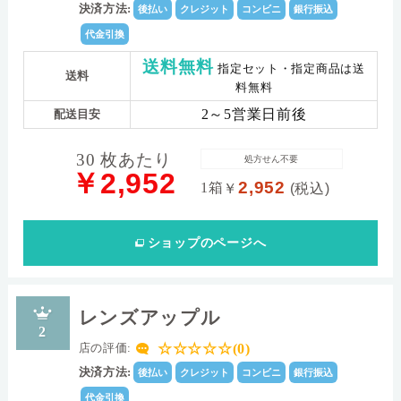
11.0
Dk値(酸素透過係
決済方法:
後払い
クレジット
コンビニ
銀行振込
数)
代金引換
±0.00D～-0.50D（0.50step）-0.75D
パワー範囲
～-6.00D（0.25step）-6.50D～-10.00D（0.50step）
送料無料
指定セット・指定商品は送
送料
料無料
2～5営業日前後
配送目安
30 枚あたり
処方せん不要
￥2,952
2,952
1箱
￥
(税込)
ショップ
のページへ
レンズアップル
2
☆☆☆☆☆(0)
店の評価:
決済方法:
後払い
クレジット
コンビニ
銀行振込
代金引換