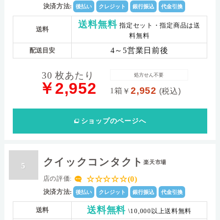
決済方法:
後払い
クレジット
銀行振込
代金引換
送料無料
指定セット・指定商品は送
送料
料無料
4～5営業日前後
配送目安
30 枚あたり
処方せん不要
￥2,952
2,952
1箱
￥
(税込)
ショップ
のページへ
クイックコンタクト
楽天市場
5
☆☆☆☆☆(0)
店の評価:
決済方法:
後払い
クレジット
銀行振込
代金引換
送料無料
送料
\10,000以上送料無料