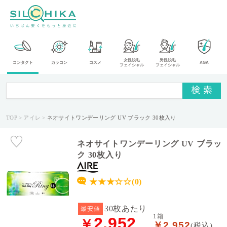
カ
女性脱毛
男性脱毛
コンタクト
カラコン
コスメ
AGA
フェイシャル
フェイシャル
テ
ゴ
リ
TOP
アイレ
ネオサイトワンデーリング UV ブラック 30枚入り
メ
ー
カ
ネオサイトワンデーリング UV ブラッ
ー
ク 30枚入り
タ
★★★☆☆(0)
イ
プ
30枚あたり
最安値
1箱
2,952
￥
￥2,952
送
(税込)