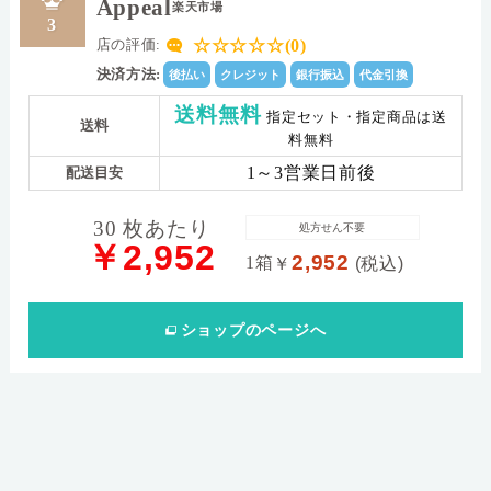
Appeal
楽天市場
3
☆☆☆☆☆(0)
店の評価:
決済方法:
後払い
クレジット
銀行振込
代金引換
送料無料
指定セット・指定商品は送
送料
料無料
1～3営業日前後
配送目安
30 枚あたり
処方せん不要
￥2,952
2,952
1箱
￥
(税込)
ショップ
のページへ