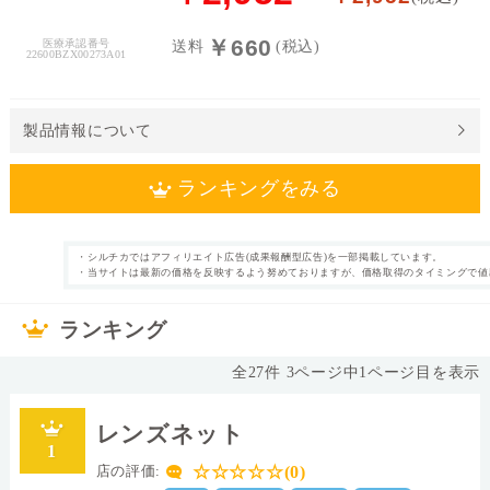
料
￥660
医療承認番号
送料
(税込)
22600BZX00273A01
処
方
せ
製品情報について
ん
ランキングをみる
価
格
帯
・シルチカではアフィリエイト広告(成果報酬型広告)を一部掲載しています。
1日使い捨て ,カ
近視
・当サイトは最新の価格を反映するよう努めておりますが、価格取得のタイミングで値
カテゴリ
タイプ
ラコン
～
30枚
片眼1ヶ月分
枚数
内容量
ランキング
なし
42.0%
表裏表示
含水率
全
27
件
3
ページ中
1
ページ目を表示
14.0mm
シリコーンハイド
直径
ロゲル
レンズネット
I
-
素材グループ
レンズカラー
1
0.08
8.6
中心厚(-3.00D)
ベースカーブ(BC)
☆☆☆☆☆(0)
店の評価: