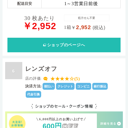
1～3営業日前後
配送目安
30 枚あたり
処方せん不要
￥2,952
2,952
1箱
￥
(税込)
ショップ
のページへ
レンズオフ
6
★★★★☆(5)
店の評価:
決済方法:
後払い
クレジット
コンビニ
銀行振込
代金引換
6,000円以上のお買い上げで
600
円
OFF