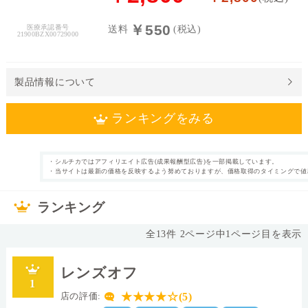
料
￥550
医療承認番号
送料
(税込)
21900BZX00729000
処
方
せ
製品情報について
ん
ランキングをみる
価
格
帯
・シルチカではアフィリエイト広告(成果報酬型広告)を一部掲載しています。
1日使い捨て
遠近両用
・当サイトは最新の価格を反映するよう努めておりますが、価格取得のタイミングで値
カテゴリ
タイプ
～
30枚
片眼30日分
枚数
内容量
ランキング
なし
69.0%
表裏表示
含水率
◯
14.0mm
シリコーンハイド
直径
全
13
件
2
ページ中
1
ページ目を表示
ロゲル
Ⅱ
素材グループ
レンズカラー
レンズオフ
0.1
8.7
1
中心厚(-3.00D)
ベースカーブ(BC)
★★★★☆(5)
店の評価:
26.0
Dk値(酸素透過係