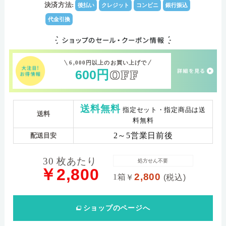
数)
決済方法:
後払い
クレジット
コンビニ
銀行振込
(+)5.00D～(+)0.00（0.25Dstep),(-)0.25D～
パワー範囲
代金引換
(-)10.00D（0.25step)
6,000円以上のお買い上げで
600
円
OFF
送料無料
指定セット・指定商品は送
送料
料無料
2～5営業日前後
配送目安
30 枚あたり
処方せん不要
￥2,800
2,800
1箱
￥
(税込)
ショップ
のページへ