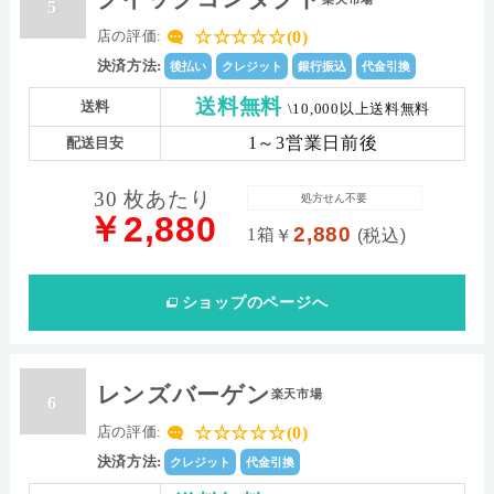
5
☆☆☆☆☆(0)
店の評価:
決済方法:
後払い
クレジット
銀行振込
代金引換
送料無料
送料
\10,000以上送料無料
1～3営業日前後
配送目安
30 枚あたり
処方せん不要
￥2,880
2,880
1箱
￥
(税込)
ショップ
のページへ
レンズバーゲン
楽天市場
6
☆☆☆☆☆(0)
店の評価:
決済方法:
クレジット
代金引換