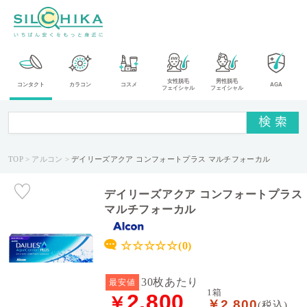
カ
女性脱毛
男性脱毛
コンタクト
カラコン
コスメ
AGA
フェイシャル
フェイシャル
テ
ゴ
リ
TOP
アルコン
デイリーズアクア コンフォートプラス マルチフォーカル
メ
ー
カ
デイリーズアクア コンフォートプラス
ー
マルチフォーカル
タ
☆☆☆☆☆(0)
イ
プ
30枚あたり
最安値
1箱
2,800
￥
￥2,800
送
(税込)