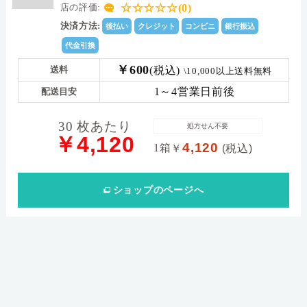
☆☆☆☆☆(0)
店の評価:
決済方法:
後払い
クレジット
コンビニ
銀行振込
代金引換
￥600
(税込)
送料
\10,000以上送料無料
1～4営業日前後
配送目安
30 枚あたり
処方せん不要
￥4,120
4,120
1箱
￥
(税込)
ショップ
のページへ