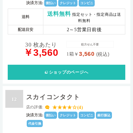
数)
決済方法:
後払い
クレジット
コンビニ
(+)5.00D～(+)0.00（0.25Dstep),(-)0.25D～
パワー範囲
送料無料
指定セット・指定商品は送
(-)10.00D（0.25step)
送料
料無料
2～5営業日前後
配送目安
30 枚あたり
処方せん不要
￥3,560
3,560
1箱
￥
(税込)
ショップ
のページへ
スカイコンタクト
12
★★★★☆(4)
店の評価:
決済方法:
後払い
クレジット
コンビニ
銀行振込
代金引換