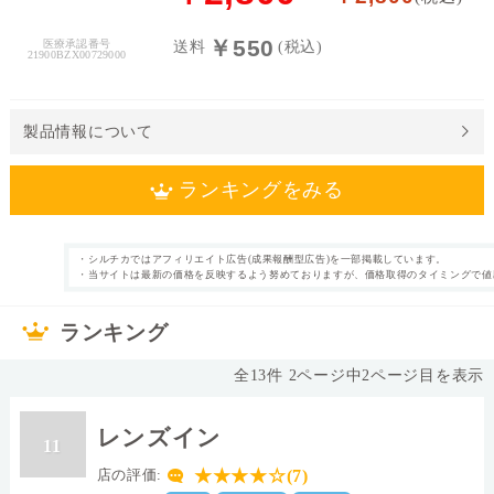
料
￥550
医療承認番号
送料
(税込)
21900BZX00729000
処
方
せ
製品情報について
ん
ランキングをみる
価
格
帯
・シルチカではアフィリエイト広告(成果報酬型広告)を一部掲載しています。
1日使い捨て
遠近両用
・当サイトは最新の価格を反映するよう努めておりますが、価格取得のタイミングで値
カテゴリ
タイプ
～
30枚
片眼30日分
枚数
内容量
ランキング
なし
69.0%
表裏表示
含水率
◯
14.0mm
シリコーンハイド
直径
全
13
件
2
ページ中
2
ページ目を表示
ロゲル
Ⅱ
素材グループ
レンズカラー
レンズイン
11
0.1
8.7
中心厚(-3.00D)
ベースカーブ(BC)
★★★★☆(7)
店の評価:
26.0
Dk値(酸素透過係