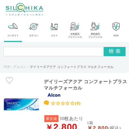
カ
女性脱毛
男性脱毛
コンタクト
カラコン
コスメ
AGA
フェイシャル
フェイシャル
テ
ゴ
リ
TOP
アルコン
デイリーズアクア コンフォートプラス マルチフォーカル
メ
ー
カ
デイリーズアクア コンフォートプラス
ー
マルチフォーカル
タ
☆☆☆☆☆(0)
イ
プ
30枚あたり
最安値
1箱
2,800
￥
￥2,800
送
(税込)