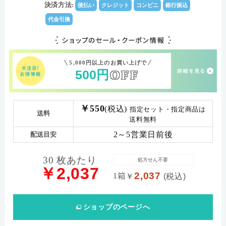
26.0
Dk値(酸素透過係
決済方法:
後払い
クレジット
コンビニ
銀行振込
数)
代金引換
0.00～-6.00（0.25ステップ）-6.50～-8.00（0.50ステッ
パワー範囲
プ）
5,000円以上のお買い上げで
500
円
OFF
￥550
(税込)
指定セット・指定商品は
送料
送料無料
2～5営業日前後
配送目安
30 枚あたり
処方せん不要
￥2,037
2,037
1箱
￥
(税込)
ショップ
のページへ