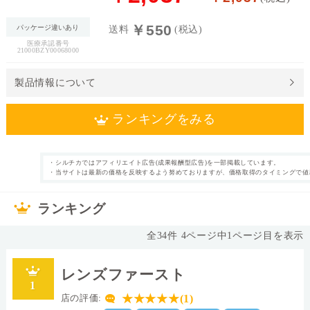
料
￥550
パッケージ違いあり
送料
(税込)
医療承認番号
処
21000BZY00068000
方
せ
製品情報について
ん
ランキングをみる
価
格
帯
・シルチカではアフィリエイト広告(成果報酬型広告)を一部掲載しています。
1日使い捨て ,カ
近視
・当サイトは最新の価格を反映するよう努めておりますが、価格取得のタイミングで値
カテゴリ
タイプ
ラコン
～
30枚
片眼1ヶ月分
枚数
内容量
ランキング
なし
69.0%
表裏表示
含水率
全
34
件
4
ページ中
1
ページ目を表示
13.8mm
シリコーンハイド
直径
ロゲル
レンズファースト
II
-
素材グループ
レンズカラー
1
0.1
8.6
中心厚(-3.00D)
ベースカーブ(BC)
★★★★★(1)
店の評価: