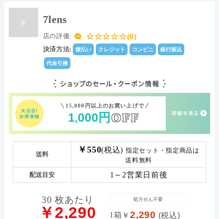
7lens
9
☆☆☆☆☆(0)
店の評価:
決済方法:
後払い
クレジット
コンビニ
銀行振込
代金引換
15,000円以上のお買い上げで
1
000
円
OFF
,
￥550
(税込)
指定セット・指定商品は
送料
送料無料
1～2営業日前後
配送目安
30 枚あたり
処方せん不要
￥2,290
2,290
1箱
￥
(税込)