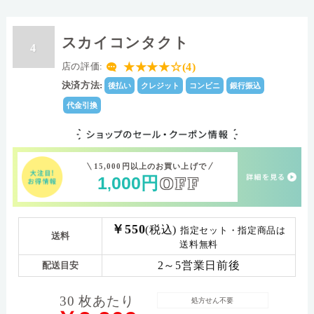
スカイコンタクト
4
★★★★☆(4)
店の評価:
決済方法:
後払い
クレジット
コンビニ
銀行振込
代金引換
15,000円以上のお買い上げで
1
000
円
OFF
,
￥550
(税込)
指定セット・指定商品は
送料
送料無料
2～5営業日前後
配送目安
30 枚あたり
処方せん不要