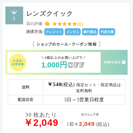
レンズクイック
2
★★★★★(1)
店の評価:
決済方法:
クレジット
コンビニ
銀行振込
代金引換
4箱以上のお買い上げで
1
000
円
OFF
,
￥540
(税込)
指定セット・指定商品は
送料
送料無料
3日～5営業日程度
配送目安
30 枚あたり
処方せん不要
￥2,049
2,049
1箱
￥
(税込)