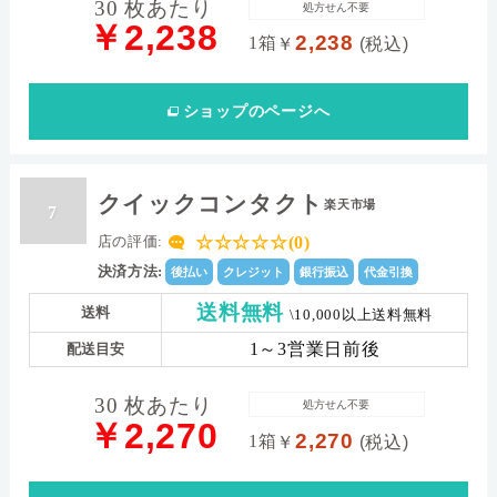
30 枚あたり
処方せん不要
￥2,238
2,238
1箱
￥
(税込)
ショップ
のページへ
クイックコンタクト
楽天市場
7
☆☆☆☆☆(0)
店の評価:
決済方法:
後払い
クレジット
銀行振込
代金引換
送料無料
送料
\10,000以上送料無料
1～3営業日前後
配送目安
30 枚あたり
処方せん不要
￥2,270
2,270
1箱
￥
(税込)