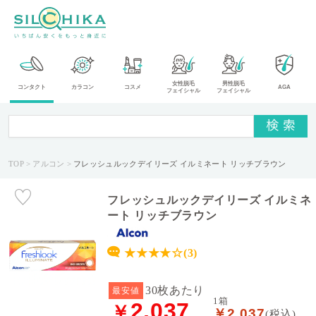
カ
女性脱毛
男性脱毛
コンタクト
カラコン
コスメ
AGA
フェイシャル
フェイシャル
テ
ゴ
リ
TOP
アルコン
フレッシュルックデイリーズ イルミネート リッチブラウン
メ
ー
カ
フレッシュルックデイリーズ イルミネ
ー
ート リッチブラウン
タ
★★★★☆(3)
イ
プ
30枚あたり
最安値
1箱
2,037
￥
￥2,037
送
(税込)