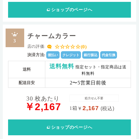
ショップ
のページへ
チャームカラー
3
☆☆☆☆☆(0)
店の評価:
決済方法:
後払い
クレジット
銀行振込
代金引換
送料無料
指定セット・指定商品は送
送料
料無料
2〜5営業日前後
配送目安
30 枚あたり
処方せん不要
￥2,167
2,167
1箱
￥
(税込)
ショップ
のページへ