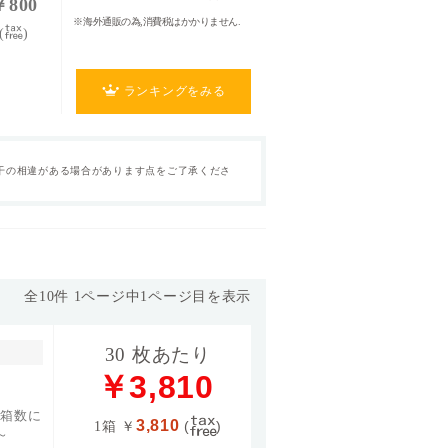
￥800
※海外通販の為,消費税はかかりません.
(
)
ランキングをみる
枚数
30枚
干の相違がある場合があります点をご了承くださ
含水率
33.0%
素材グループ
ベースカーブ(BC)
8.5
全
10
件
1
ページ中
1
ページ目を表示
30 枚あたり
￥3,810
/箱数に
3,810
1箱
￥
(
)
～