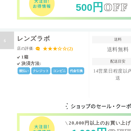
円
OFF
500
レンズラボ
送料
6
★★★☆☆(2)
店の評価:
送料無料
1箱
配送目安
決済方法:
14営業日程度以
後払い
クレジット
コンビニ
代金引換
送
20,000円以上のお買い上