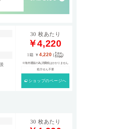
F
30 枚あたり
￥4,220
4,220
1箱
￥
(
)
※海外通販の為,消費税はかかりません.
後
処方せん不要
ショップ
のページへ
30 枚あたり