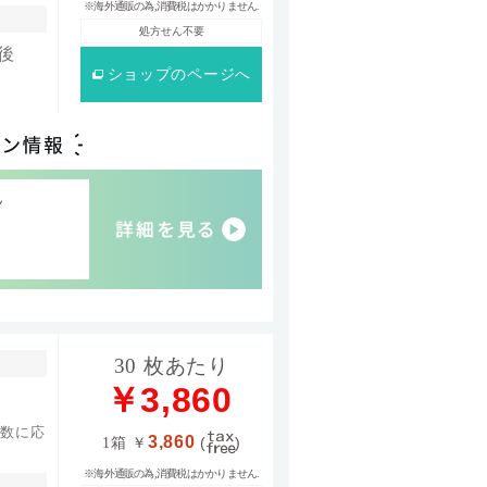
※海外通販の為,消費税はかかりません.
処方せん不要
後
ショップ
のページへ
30 枚あたり
￥3,860
箱数に応
3,860
1箱
￥
(
)
※海外通販の為,消費税はかかりません.