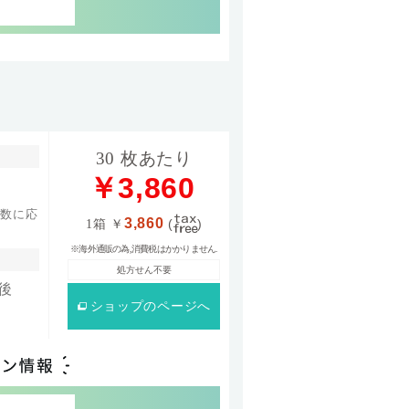
30 枚あたり
￥3,860
箱数に応
3,860
1箱
￥
(
)
～
※海外通販の為,消費税はかかりません.
処方せん不要
後
ショップ
のページへ