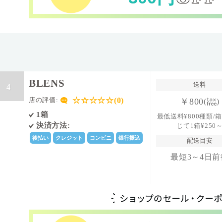
BLENS
送料
4
☆☆☆☆☆(0)
店の評価:
￥800
(
)
1箱
最低送料¥800種類/
決済方法:
じて1箱¥250
後払い
クレジット
コンビニ
銀行振込
配送目安
最短3～4日前