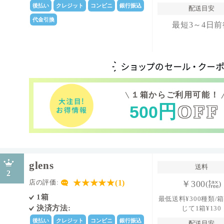
後払い
クレジット
コンビニ
銀行振込
配送目安
代金引換
最短3～4日前
１箱からご利用可能！
円
OFF
500
glens
送料
2
★★★★★(1)
店の評価:
￥300
(
)
1箱
最低送料¥300種類/
決済方法:
じて1箱¥130
後払い
クレジット
コンビニ
銀行振込
配送目安