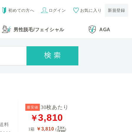
初めての方へ
ログイン
お気に入り
新規登録
男性脱毛
/
フェイシャル
AGA
30枚あたり
最安値
3,810
￥
送料
￥3,810
1箱
(
)