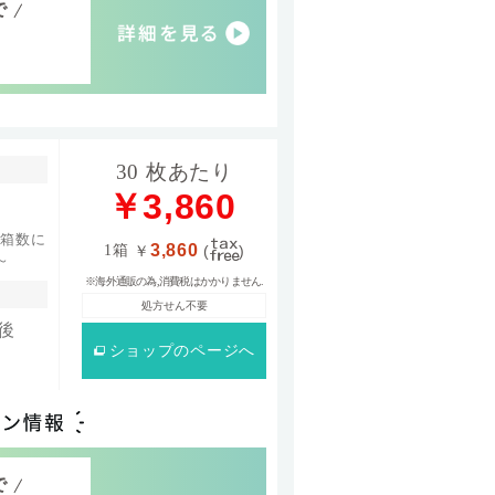
で
30 枚あたり
￥3,860
/箱数に
3,860
1箱
￥
(
)
～
※海外通販の為,消費税はかかりません.
処方せん不要
後
ショップ
のページへ
で