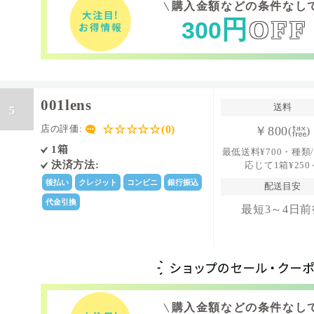
購入金額などの条件なし
円
OFF
300
001lens
送料
5
☆☆☆☆☆(0)
店の評価:
￥800
(
)
1箱
最低送料¥700・種類
決済方法:
応じて1箱¥250
後払い
クレジット
コンビニ
銀行振込
配送目安
代金引換
最短3～4日前
購入金額などの条件なし