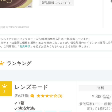
製品情報について
承認番号
22400BZX00407000
・シルチカではアフィリエイト広告(成果報酬型広告)を一部掲載しています。
テゴリ
タイプ
1日使い捨て
近視
・当サイトは最新の価格を反映するよう努めておりますが、価格取得のタイミングで値段に若
い。ご利用前に「
免責事項
」を必ずお読みくださいますようお願い致します。
容量
表裏表示
なし
リコーンハイドロ
直径
14.1mm
ランキング
ル
ンズカラー
中心厚(-3.00D)
値(酸素透過係数)
パワー範囲
140.0
(-)10.00～-0.50
レンズモード
送料
1
★★★☆☆(3)
店の評価:
￥800
(
)
1箱
最低送料¥800・種類
決済方法:
応じて1箱¥250