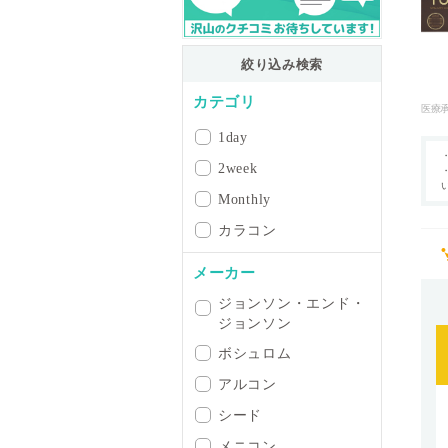
絞り込み検索
カテゴリ
医療
1day
2week
カ
Monthly
内
カラコン
シ
ゲ
メーカー
レ
ジョンソン・エンド・
Dk
ジョンソン
ボシュロム
アルコン
シード
メニコン