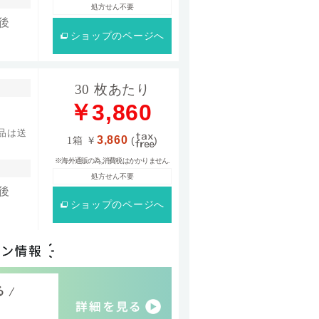
処方せん不要
後
ショップ
のページへ
30 枚あたり
￥3,860
品は送
3,860
1箱
￥
(
)
※海外通販の為,消費税はかかりません.
処方せん不要
後
ショップ
のページへ
る