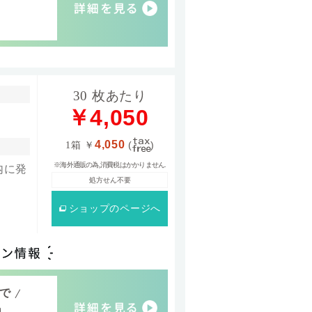
30 枚あたり
￥4,050
4,050
1箱
￥
(
)
※海外通販の為,消費税はかかりません.
内に発
処方せん不要
ショップ
のページへ
げで