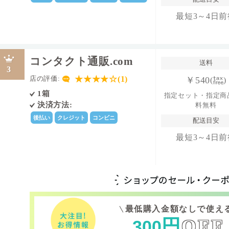
最短3～4日前
コンタクト通販.com
送料
3
★★★★☆(1)
店の評価:
￥540
(
)
1箱
指定セット・指定商
決済方法:
料無料
後払い
クレジット
コンビニ
配送目安
最短3～4日前
最低購入金額なしで使え
円
OFF
300