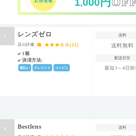
円
OF
1
000
,
レンズゼロ
送料
7
★★★☆☆(11)
店の評価:
送料無料
1箱
配送目安
決済方法:
最短3～4日前
後払い
クレジット
コンビニ
Bestlens
送料
8