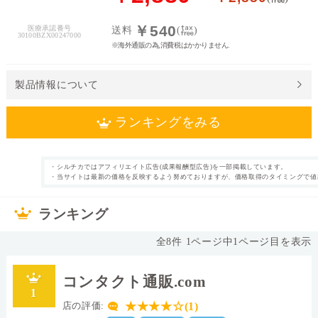
料
￥540
医療承認番号
送料
(
)
30100BZX00247000
※海外通販の為,消費税はかかりません.
処
方
せ
製品情報について
ん
ランキングをみる
価
格
帯
・シルチカではアフィリエイト広告(成果報酬型広告)を一部掲載しています。
1日使い捨て
近視 UVカット付
・当サイトは最新の価格を反映するよう努めておりますが、価格取得のタイミングで値
カテゴリ
タイプ
き
～
30枚
片眼1ヶ月分
枚数
内容量
ランキング
なし
51.0%
表裏表示
含水率
全
8
件
1
ページ中
1
ページ目を表示
◯
14.2mm
シリコーンハイド
直径
ロゲル
コンタクト通販.com
Ⅱ
素材グループ
レンズカラー
1
0.09
8.3
中心厚(-3.00D)
ベースカーブ(BC)
★★★★☆(1)
店の評価: