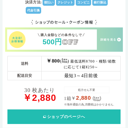
決済方法:
後払い
クレジット
コンビニ
銀行振込
代金引換
購入金額などの条件なしで
500
円
OFF
￥800
(
)
最低送料¥700・種類/箱数
送料
に応じて1箱¥250～
最短3～4日前後
配送目安
30 枚あたり
処方せん不要
￥2,880
2,880
￥
(
)
1箱
※海外通販の為,消費税はかかりません.
ショップ
のページへ