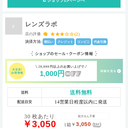
ショップ
のページへ
レンズラボ
6
★★★☆☆(2)
店の評価:
決済方法:
後払い
クレジット
コンビニ
代金引換
20,000円以上のお買い上げで
1
000
円
OFF
,
送料無料
送料
14営業日程度以内に発送
配送目安
30 枚あたり
処方せん不要
￥3,050
3,050
￥
(
)
1箱