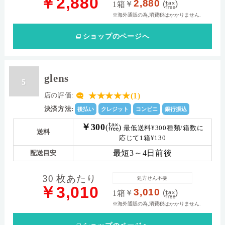
￥2,880
2,880
￥
(
)
1箱
※海外通販の為,消費税はかかりません.
ショップ
のページへ
glens
5
★★★★★(1)
店の評価:
決済方法:
後払い
クレジット
コンビニ
銀行振込
￥300
(
)
最低送料¥300種類/箱数に
送料
応じて1箱¥130
最短3～4日前後
配送目安
30 枚あたり
処方せん不要
￥3,010
3,010
￥
(
)
1箱
※海外通販の為,消費税はかかりません.