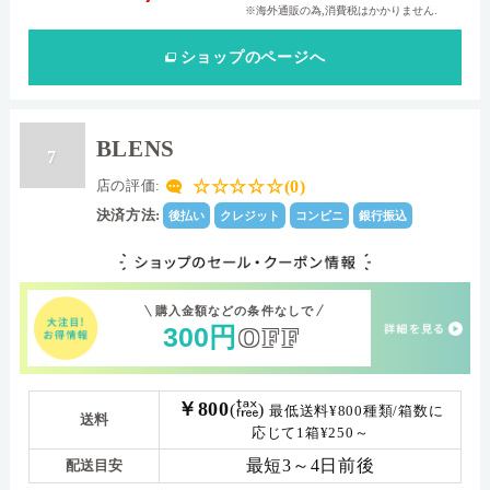
※海外通販の為,消費税はかかりません.
ショップ
のページへ
BLENS
7
☆☆☆☆☆(0)
店の評価:
決済方法:
後払い
クレジット
コンビニ
銀行振込
購入金額などの条件なしで
300
円
OFF
￥800
(
)
最低送料¥800種類/箱数に
送料
応じて1箱¥250～
最短3～4日前後
配送目安