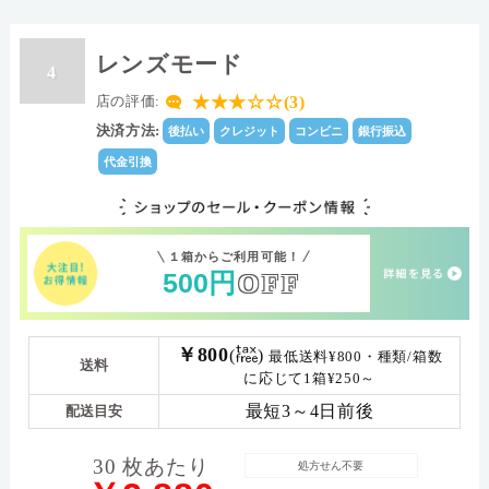
レンズモード
4
★★★☆☆(3)
店の評価:
決済方法:
後払い
クレジット
コンビニ
銀行振込
代金引換
１箱からご利用可能！
500
円
OFF
￥800
(
)
最低送料¥800・種類/箱数
送料
に応じて1箱¥250～
最短3～4日前後
配送目安
30 枚あたり
処方せん不要