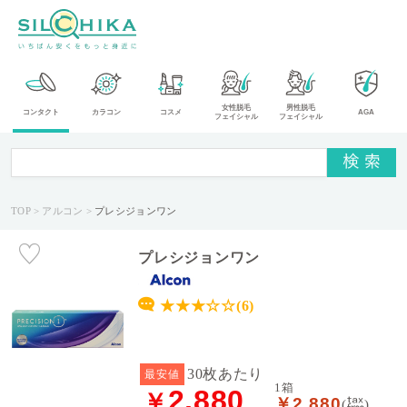
カ
女性脱毛
男性脱毛
コンタクト
カラコン
コスメ
AGA
フェイシャル
フェイシャル
テ
ゴ
リ
TOP
アルコン
プレシジョンワン
メ
ー
カ
プレシジョンワン
ー
★★★☆☆(6)
タ
イ
プ
30枚あたり
最安値
1箱
2,880
￥
￥2,880
送
(
)