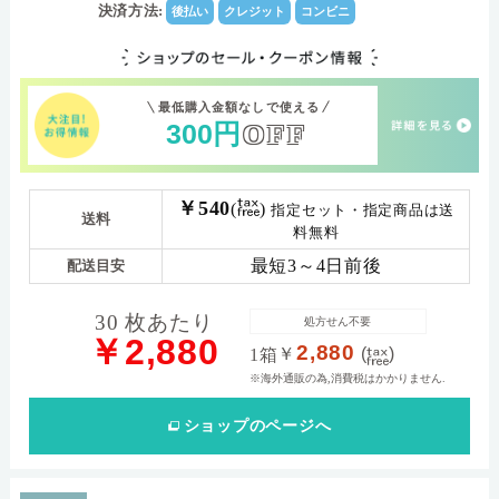
90.0
Dk値(酸素透過係
決済方法:
後払い
クレジット
コンビニ
数)
ベースカーブ8.3：-0.50～-6.00（0.25ステップ）-6.50
パワー範囲
～-12.00（0.50ステップ）,+0.50～+5.00 ベースカーブ
8.3：-0.50～-6.00（0.25ステップ）-6.50～-12.00（0.50
ステップ）
最低購入金額なしで使える
300
円
OFF
￥540
(
)
指定セット・指定商品は送
送料
料無料
最短3～4日前後
配送目安
30 枚あたり
処方せん不要
￥2,880
2,880
￥
(
)
1箱
※海外通販の為,消費税はかかりません.
ショップ
のページへ