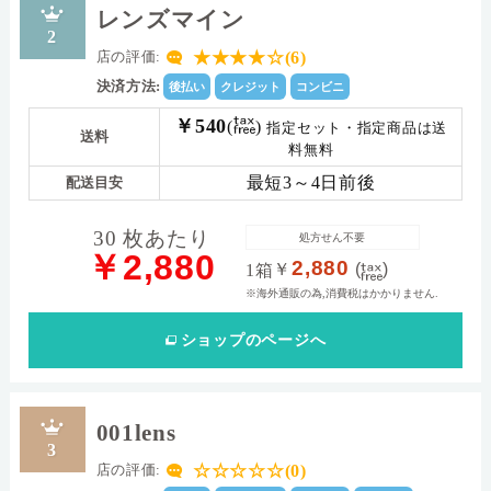
レンズマイン
2
★★★★☆(6)
店の評価:
決済方法:
後払い
クレジット
コンビニ
￥540
(
)
指定セット・指定商品は送
送料
料無料
最短3～4日前後
配送目安
30 枚あたり
処方せん不要
￥2,880
2,880
￥
(
)
1箱
※海外通販の為,消費税はかかりません.
ショップ
のページへ
001lens
3
☆☆☆☆☆(0)
店の評価: