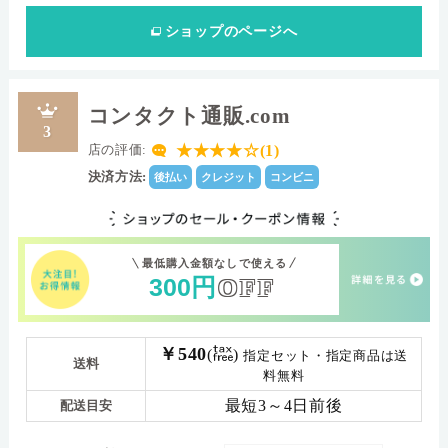
ショップ
のページへ
コンタクト通販.com
3
★★★★☆(1)
店の評価:
決済方法:
後払い
クレジット
コンビニ
最低購入金額なしで使える
300
円
OFF
￥540
(
)
指定セット・指定商品は送
送料
料無料
最短3～4日前後
配送目安