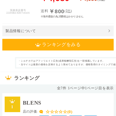
料
￥800
医療承認番号
送料
(
)
22200BZX00714A01
※海外通販の為,消費税はかかりません.
処
方
せ
製品情報について
ん
ランキングをみる
価
格
帯
・シルチカではアフィリエイト広告(成果報酬型広告)を一部掲載しています。
2週間使い捨て
近視 乱視用(トー
・当サイトは最新の価格を反映するよう努めておりますが、価格取得のタイミングで値
カテゴリ
タイプ
リック)
～
6枚
片眼3ヶ月分
枚数
内容量
ランキング
なし
%
表裏表示
含水率
全
7
件
1
ページ中
1
ページ目を表示
14.5mm
シリコーンハイド
直径
ロゲル
BLENS
素材グループ
レンズカラー
1
8.7
中心厚(-3.00D)
ベースカーブ(BC)
☆☆☆☆☆(0)
店の評価: