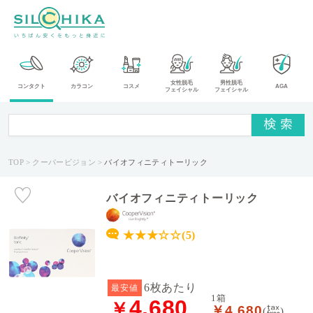
カ
女性脱毛
男性脱毛
コンタクト
カラコン
コスメ
AGA
フェイシャル
フェイシャル
テ
ゴ
リ
TOP
クーパービジョン
バイオフィニティトーリック
メ
ー
カ
バイオフィニティトーリック
ー
★★★☆☆(5)
タ
イ
プ
6枚あたり
最安値
1箱
4,680
￥
￥4,680
送
(
)