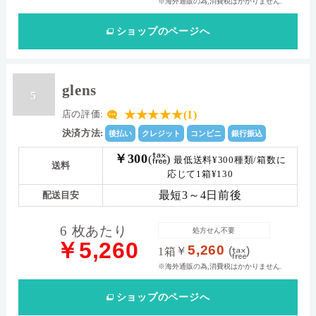
※海外通販の為,消費税はかかりません.
ショップ
のページへ
glens
5
★★★★★(1)
店の評価:
決済方法:
後払い
クレジット
コンビニ
銀行振込
￥300
(
)
最低送料¥300種類/箱数に
送料
応じて1箱¥130
最短3～4日前後
配送目安
6 枚あたり
処方せん不要
￥5,260
5,260
￥
(
)
1箱
※海外通販の為,消費税はかかりません.
ショップ
のページへ