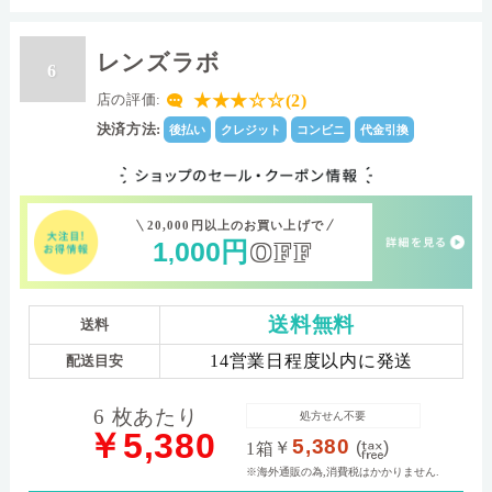
レンズラボ
6
★★★☆☆(2)
店の評価:
決済方法:
後払い
クレジット
コンビニ
代金引換
20,000円以上のお買い上げで
1
000
円
OFF
,
送料無料
送料
14営業日程度以内に発送
配送目安
6 枚あたり
処方せん不要
￥5,380
5,380
￥
(
)
1箱
※海外通販の為,消費税はかかりません.