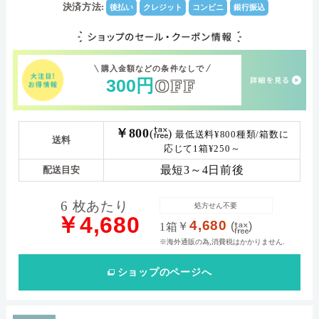
Dk値(酸素透過係
決済方法:
後払い
クレジット
コンビニ
銀行振込
数)
(-)0.25～-6.00（0.25ステップ）-6.50～-10.00（0.50ス
パワー範囲
テップ）/±0
購入金額などの条件なしで
300
円
OFF
￥800
(
)
最低送料¥800種類/箱数に
送料
応じて1箱¥250～
最短3～4日前後
配送目安
6 枚あたり
処方せん不要
￥4,680
4,680
￥
(
)
1箱
※海外通販の為,消費税はかかりません.
ショップ
のページへ