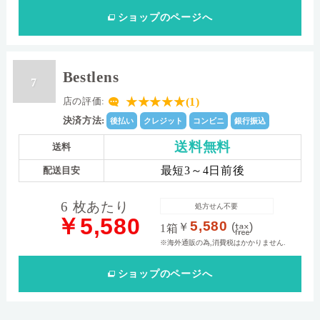
ショップ
のページへ
Bestlens
7
★★★★★(1)
店の評価:
決済方法:
後払い
クレジット
コンビニ
銀行振込
送料無料
送料
最短3～4日前後
配送目安
6 枚あたり
処方せん不要
￥5,580
5,580
￥
(
)
1箱
※海外通販の為,消費税はかかりません.
ショップ
のページへ