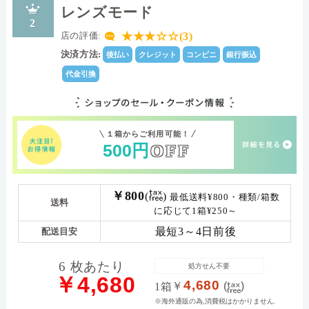
レンズモード
2
★★★☆☆(3)
店の評価:
決済方法:
後払い
クレジット
コンビニ
銀行振込
代金引換
１箱からご利用可能！
500
円
OFF
￥800
(
)
最低送料¥800・種類/箱数
送料
に応じて1箱¥250～
最短3～4日前後
配送目安
6 枚あたり
処方せん不要
￥4,680
4,680
￥
(
)
1箱
※海外通販の為,消費税はかかりません.