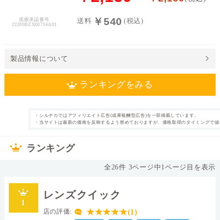
料
￥540
医療承認番号
送料
(税込)
22200BZX00714A01
処
方
せ
製品情報について
ん
ランキングをみる
価
格
帯
・シルチカではアフィリエイト広告(成果報酬型広告)を一部掲載しています。
2週間使い捨て
遠近両用
・当サイトは最新の価格を反映するよう努めておりますが、価格取得のタイミングで値
カテゴリ
タイプ
～
6枚
片眼3ヶ月分
枚数
内容量
ランキング
なし
48.0%
表裏表示
含水率
◯
14.0mm
シリコーンハイド
直径
全
26
件
3
ページ中
1
ページ目を表示
ロゲル
I
素材グループ
レンズカラー
レンズクイック
0.1
8.6
1
中心厚(-3.00D)
ベースカーブ(BC)
★★★★★(1)
店の評価:
12.8
Dk値(酸素透過係