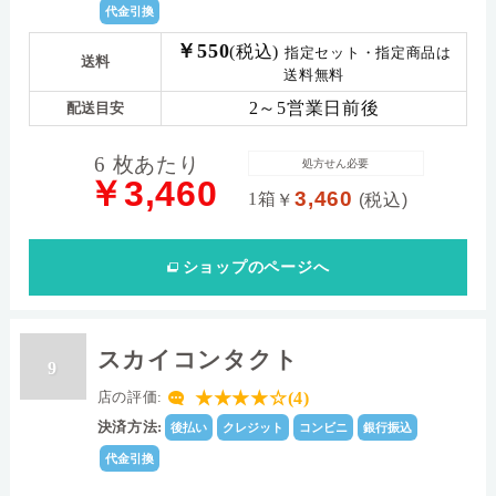
代金引換
￥550
(税込)
指定セット・指定商品は
送料
送料無料
2～5営業日前後
配送目安
6 枚あたり
処方せん必要
￥3,460
3,460
1箱
￥
(税込)
ショップ
のページへ
スカイコンタクト
9
★★★★☆(4)
店の評価:
決済方法:
後払い
クレジット
コンビニ
銀行振込
代金引換