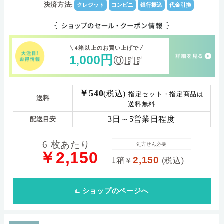
数)
決済方法:
クレジット
コンビニ
銀行振込
代金引換
+6.00D ～ -6.00D（0.25Dステップ） -6.50D ～
パワー範囲
-10.00D（0.50Dステップ）
4箱以上のお買い上げで
1
000
円
OFF
,
￥540
(税込)
指定セット・指定商品は
送料
送料無料
3日～5営業日程度
配送目安
6 枚あたり
処方せん必要
￥2,150
2,150
1箱
￥
(税込)
ショップ
のページへ