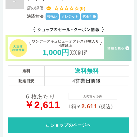
5
☆☆☆☆☆(0)
店の評価:
決済方法:
後払い
クレジット
代金引換
ワンデーアキュビューオアシス90枚入り
4箱以上
1
000
円
OFF
,
送料無料
送料
4営業日前後
配送目安
6 枚あたり
処方せん必要
￥2,611
2,611
1箱
￥
(税込)
ショップ
のページへ