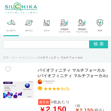
カ
女性脱毛
男性脱毛
コンタクト
カラコン
コスメ
AGA
フェイシャル
フェイシャル
テ
ゴ
リ
TOP
クーパービジョン
バイオフィニティ マルチフォーカル
メ
ー
カ
バイオフィニティ マルチフォーカル
ー
(バイオフィニティ マルチフォーカル)
タ
★★★★☆(5)
イ
プ
6枚あたり
最安値
1箱
2,150
￥
￥2,150
送
(税込)