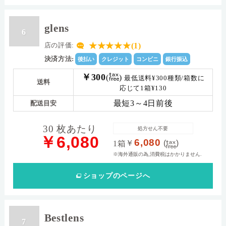
glens
6
★★★★★(1)
店の評価:
決済方法:
後払い
クレジット
コンビニ
銀行振込
￥300
(
)
最低送料¥300種類/箱数に
送料
応じて1箱¥130
最短3～4日前後
配送目安
30 枚あたり
処方せん不要
￥6,080
6,080
￥
(
)
1箱
※海外通販の為,消費税はかかりません.
ショップ
のページへ
Bestlens
7