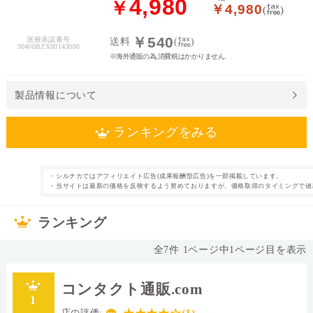
4,980
￥
￥4,980
(
)
料
￥540
医療承認番号
送料
(
)
処
30400BZX00143000
※海外通販の為,消費税はかかりません.
方
せ
ん
製品情報について
価
ランキングをみる
格
帯
・シルチカではアフィリエイト広告(成果報酬型広告)を一部掲載しています。
1日使い捨て
近視 UVカット付
・当サイトは最新の価格を反映するよう努めておりますが、価格取得のタイミングで値
カテゴリ
タイプ
～
き
30枚
片眼30日分
枚数
内容量
ランキング
あり
38.0%
表裏表示
含水率
全
7
件
1
ページ中
1
ページ目を表示
◯
14.3mm
シリコーンハイド
直径
ロゲル
コンタクト通販.com
I
ティントグリー
素材グループ
レンズカラー
ン
1
店の評価: