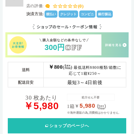
☆☆☆☆☆(0)
店の評価:
決済方法:
後払い
クレジット
コンビニ
銀行振込
購入金額などの条件なしで
300
円
OFF
￥800
(
)
最低送料¥800種類/箱数に
送料
応じて1箱¥250～
最短3～4日前後
配送目安
30 枚あたり
処方せん不要
￥5,980
5,980
￥
(
)
1箱
※海外通販の為,消費税はかかりません.
ショップ
のページへ