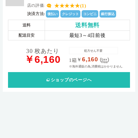
★★★★★(1)
店の評価:
決済方法:
後払い
クレジット
コンビニ
銀行振込
送料無料
送料
最短3～4日前後
配送目安
30 枚あたり
処方せん不要
￥6,160
6,160
￥
(
)
1箱
※海外通販の為,消費税はかかりません.
ショップ
のページへ