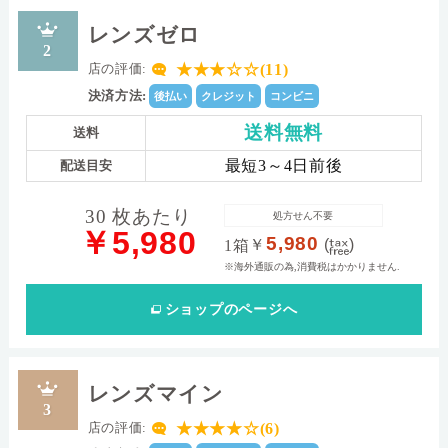
レンズゼロ
2
★★★☆☆(11)
店の評価:
決済方法:
後払い
クレジット
コンビニ
送料無料
送料
最短3～4日前後
配送目安
30 枚あたり
処方せん不要
￥5,980
5,980
￥
(
)
1箱
※海外通販の為,消費税はかかりません.
ショップ
のページへ
レンズマイン
3
★★★★☆(6)
店の評価: