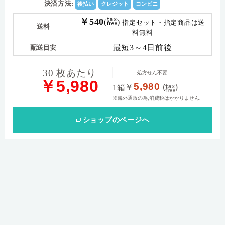
決済方法:
後払い
クレジット
コンビニ
￥540
(
)
指定セット・指定商品は送
送料
料無料
最短3～4日前後
配送目安
30 枚あたり
処方せん不要
￥5,980
5,980
￥
(
)
1箱
※海外通販の為,消費税はかかりません.
ショップ
のページへ