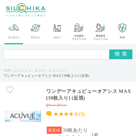
カ
女性脱毛
男性脱毛
コンタクト
カラコン
コスメ
AGA
フェイシャル
フェイシャル
テ
ゴ
リ
TOP
ジョンソン・エンド・ジョンソン
メ
ワンデーアキュビューオアシス MAX [30枚入り] (近視)
ー
カ
ー
ワンデーアキュビューオアシス MAX
[30枚入り] (近視)
タ
イ
★★★★☆(5)
プ
30枚あたり
最安値
送
1箱