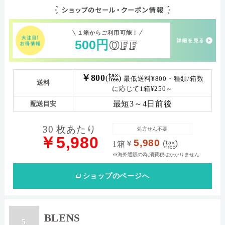
１箱からご利用可能！
500
円
OFF
￥800
(
)
最低送料¥800・種類/箱数
送料
に応じて1箱¥250～
最短3～4日前後
配送目安
30 枚あたり
処方せん不要
￥5,980
5,980
￥
(
)
1箱
※海外通販の為,消費税はかかりません.
ショップ
のページへ
BLENS
5