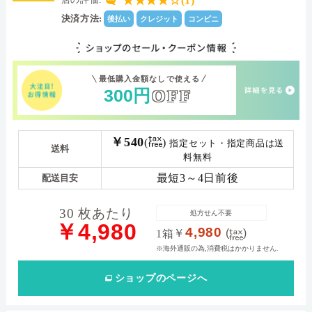
★★★★☆(1)
0.085
8.4
中心厚(-3.00D)
ベースカーブ(BC)
決済方法:
後払い
クレジット
コンビニ
103.0
Dk値(酸素透過係
数)
BC 9.0: (-)0.50D～(-)6.00 (0.25step),(-)6.50～(-)12.00
パワー範囲
(0.50step),(+)0.50 ～(+)5.00 (0.25step)
最低購入金額なしで使える
300
円
OFF
￥540
(
)
指定セット・指定商品は送
送料
料無料
最短3～4日前後
配送目安
30 枚あたり
処方せん不要
￥4,980
4,980
￥
(
)
1箱
※海外通販の為,消費税はかかりません.
ショップ
のページへ