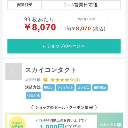
2～3営業日前後
配送目安
90 枚あたり
処方せん不要
￥8,070
8,070
1箱
￥
(税込)
ショップ
のページへ
スカイコンタクト
6
★★★★☆(4)
店の評価:
決済方法:
後払い
クレジット
コンビニ
銀行振込
代金引換
15,000円以上のお買い上げで
1
000
円
OFF
,