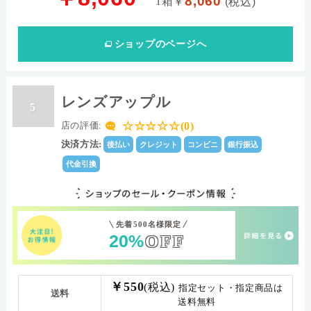
8,060
1箱
￥
(税込)
ショップ
のページへ
レンズアップル
5
☆☆☆☆☆(0)
店の評価:
決済方法:
後払い
クレジット
コンビニ
銀行振込
代金引換
先着500名様限定
20%
OFF
￥550
(税込)
指定セット・指定商品は
送料
送料無料