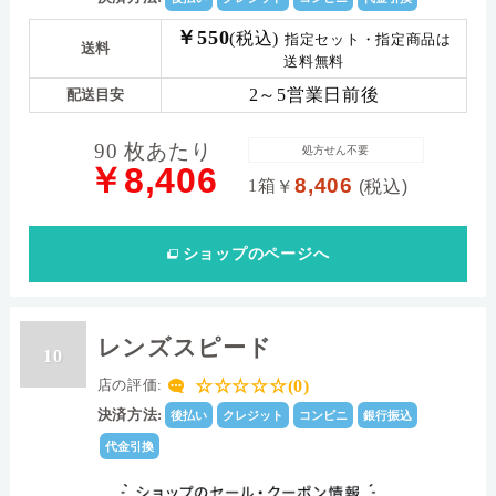
￥550
(税込)
指定セット・指定商品は
送料
送料無料
2～5営業日前後
配送目安
90 枚あたり
処方せん不要
￥8,406
8,406
1箱
￥
(税込)
ショップ
のページへ
レンズスピード
10
☆☆☆☆☆(0)
店の評価:
決済方法:
後払い
クレジット
コンビニ
銀行振込
代金引換