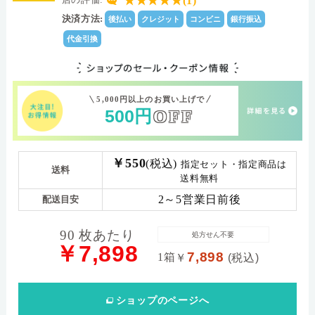
★★★★★(1)
100.0
Dk値(酸素透過係
決済方法:
後払い
クレジット
コンビニ
銀行振込
数)
代金引換
ベースカーブ8.5：(-)-0.50～-6.00(0.25ステッ
パワー範囲
プ)/(-)-6.50～-12.00(0.50ステップ) ベースカーブ9.0：
(-)-0.50～-6.00(0.25ステップ)/(-)-6.50～-12.00(0.50ス
テップ)/(+)+0.50～+5.00(0.25ステップ)
5,000円以上のお買い上げで
500
円
OFF
￥550
(税込)
指定セット・指定商品は
送料
送料無料
2～5営業日前後
配送目安
90 枚あたり
処方せん不要
￥7,898
7,898
1箱
￥
(税込)
ショップ
のページへ