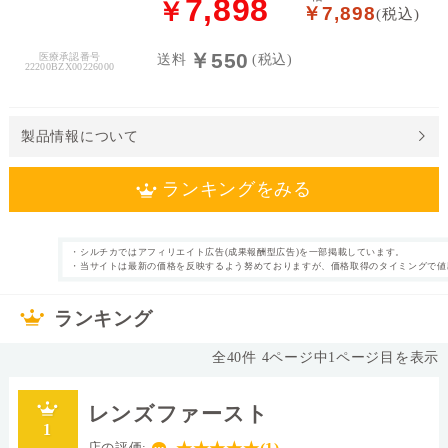
7,898
￥
￥7,898
(税込)
料
￥550
医療承認番号
送料
(税込)
処
22200BZX00226000
方
せ
ん
製品情報について
価
ランキングをみる
格
帯
・シルチカではアフィリエイト広告(成果報酬型広告)を一部掲載しています。
1日使い捨て
近視 UVカット付
・当サイトは最新の価格を反映するよう努めておりますが、価格取得のタイミングで値
カテゴリ
タイプ
～
き
90枚
片眼3ヶ月分
枚数
内容量
ランキング
あり
46.0%
表裏表示
含水率
全
40
件
4
ページ中
1
ページ目を表示
◯
14.2mm
シリコーンハイド
直径
ロゲル
レンズファースト
I
ブルー
素材グループ
レンズカラー
1
0.085
中心厚(-3.00D)
ベースカーブ(BC)
店の評価: