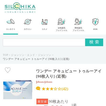
カ
女性脱毛
男性脱毛
コンタクト
カラコン
コスメ
AGA
フェイシャル
フェイシャル
テ
ゴ
リ
TOP
ジョンソン・エンド・ジョンソン
メ
ワンデー アキュビュー トゥルーアイ [90枚入り] (近視)
ー
カ
ー
ワンデー アキュビュー トゥルーアイ
[90枚入り] (近視)
タ
イ
★★★☆☆(42)
プ
90枚あたり
最安値
送
1箱