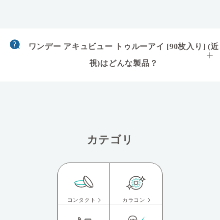
ワンデー アキュビュー トゥルーアイ [90枚入り] (近
視)はどんな製品？
■製品の特長
■ワンデーアキュビュートゥルーアイはこのような方におすすめ
■価格相場（2020/06/22調査）
■定期的に目の検診を受けましょう
カテゴリ
コンタクト
カラコン