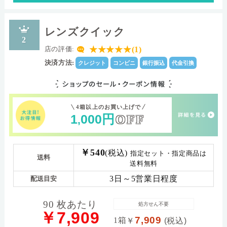
レンズクイック
2
★★★★★(1)
店の評価:
決済方法:
クレジット
コンビニ
銀行振込
代金引換
4箱以上のお買い上げで
1
000
円
OFF
,
￥540
(税込)
指定セット・指定商品は
送料
送料無料
3日～5営業日程度
配送目安
90 枚あたり
処方せん不要
￥7,909
7,909
1箱
￥
(税込)