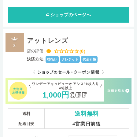
ショップ
のページへ
アットレンズ
3
☆☆☆☆☆(0)
店の評価:
決済方法:
後払い
クレジット
代金引換
ワンデーアキュビューオアシス90枚入り
4箱以上
1
000
円
OFF
,
送料無料
送料
4営業日前後
配送目安