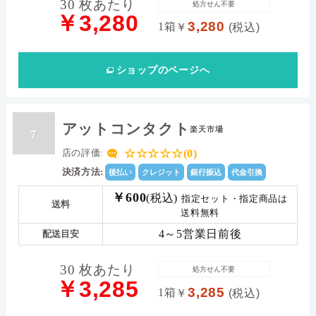
30 枚あたり
処方せん不要
￥3,280
3,280
1箱
￥
(税込)
ショップ
のページへ
アットコンタクト
楽天市場
7
☆☆☆☆☆(0)
店の評価:
決済方法:
後払い
クレジット
銀行振込
代金引換
￥600
(税込)
指定セット・指定商品は
送料
送料無料
4～5営業日前後
配送目安
30 枚あたり
処方せん不要
￥3,285
3,285
1箱
￥
(税込)