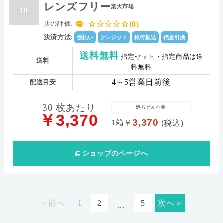
レンズフリー
楽天市場
10
☆☆☆☆☆(0)
店の評価:
決済方法:
後払い
クレジット
銀行振込
代金引換
送料無料
指定セット・指定商品は送
送料
料無料
4～5営業日前後
配送目安
30 枚あたり
処方せん不要
￥3,370
3,370
1箱
￥
(税込)
ショップ
のページへ
＜前へ
1
2
5
次へ＞
...