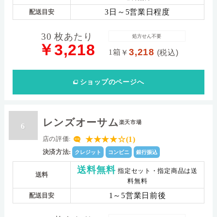
3日～5営業日程度
配送目安
30 枚あたり
処方せん不要
￥3,218
3,218
1箱
￥
(税込)
ショップ
のページへ
レンズオーサム
楽天市場
6
★★★★☆(1)
店の評価:
決済方法:
クレジット
コンビニ
銀行振込
送料無料
指定セット・指定商品は送
送料
料無料
1～5営業日前後
配送目安