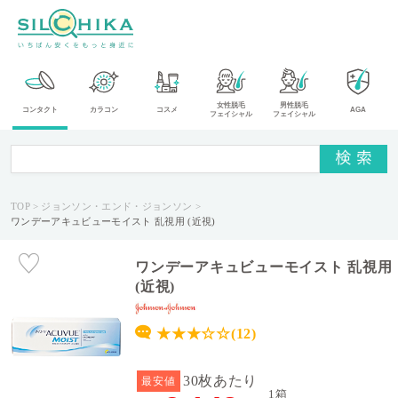
カ
女性脱毛
男性脱毛
コンタクト
カラコン
コスメ
AGA
フェイシャル
フェイシャル
テ
ゴ
リ
TOP
ジョンソン・エンド・ジョンソン
メ
ワンデーアキュビューモイスト 乱視用 (近視)
ー
カ
ー
ワンデーアキュビューモイスト 乱視用
(近視)
タ
イ
★★★☆☆(12)
プ
30枚あたり
最安値
送
1箱