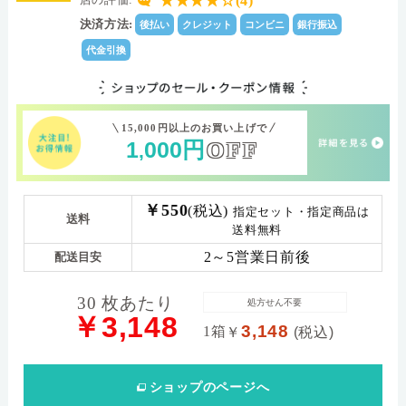
★★★★☆(4)
0.09
8.5
中心厚(-3.00D)
ベースカーブ(BC)
決済方法:
後払い
クレジット
コンビニ
銀行振込
28.0
Dk値(酸素透過係
数)
代金引換
±0.00～-6.00(0.25Dステップ)/-6.50～-9.00(0.50Dステ
パワー範囲
ップ)
15,000円以上のお買い上げで
1
000
円
OFF
,
￥550
(税込)
指定セット・指定商品は
送料
送料無料
2～5営業日前後
配送目安
30 枚あたり
処方せん不要
￥3,148
3,148
1箱
￥
(税込)
ショップ
のページへ