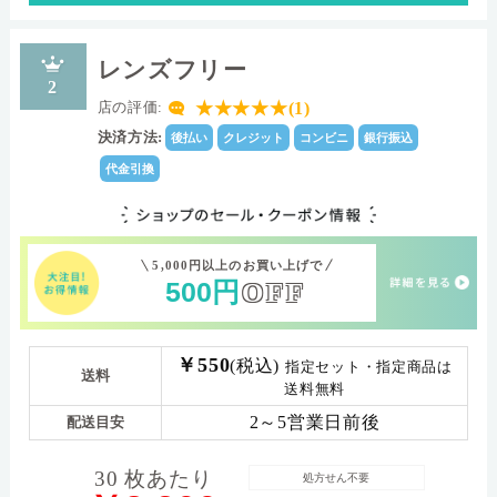
レンズフリー
2
★★★★★(1)
店の評価:
決済方法:
後払い
クレジット
コンビニ
銀行振込
代金引換
5,000円以上のお買い上げで
500
円
OFF
￥550
(税込)
指定セット・指定商品は
送料
送料無料
2～5営業日前後
配送目安
30 枚あたり
処方せん不要