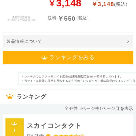
3,148
￥
￥3,148
(税込)
料
￥550
医療承認番号
送料
(税込)
処
21600BZY00408000
方
せ
ん
製品情報について
価
ランキングをみる
格
帯
・シルチカではアフィリエイト広告(成果報酬型広告)を一部掲載しています。
1日使い捨て
近視 乱視用(トー
・当サイトは最新の価格を反映するよう努めておりますが、価格取得のタイミングで値
カテゴリ
タイプ
～
リック) UVカッ
ト付き
ランキング
30枚
片眼3ヶ月分
枚数
内容量
あり
58.0%
表裏表示
含水率
全
47
件
5
ページ中
1
ページ目を表示
14.5mm
シリコーンハイド
直径
ロゲル
スカイコンタクト
Ⅳ
ブルー
素材グループ
レンズカラー
1
店の評価: