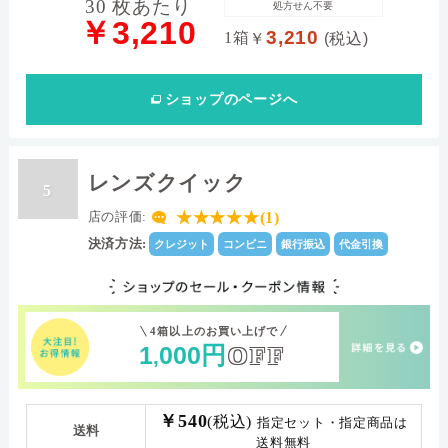
30 枚あたり
処方せん不要
￥3,210
3,210
1箱
￥
(税込)
ショップ
のページへ
レンズクイック
5
★★★★★(1)
店の評価:
決済方法:
クレジット
コンビニ
銀行振込
代金引換
4箱以上のお買い上げで
1
000
円
OFF
,
￥540
(税込)
指定セット・指定商品は
送料
送料無料