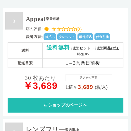
Appeal
楽天市場
8
☆☆☆☆☆(0)
店の評価:
決済方法:
後払い
クレジット
銀行振込
代金引換
送料無料
指定セット・指定商品は送
送料
料無料
1～3営業日前後
配送目安
30 枚あたり
処方せん不要
￥3,689
3,689
1箱
￥
(税込)
ショップ
のページへ
レンズフリー
楽天市場