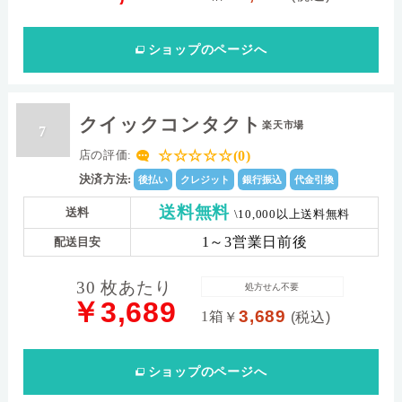
ショップ
のページへ
クイックコンタクト
楽天市場
7
☆☆☆☆☆(0)
店の評価:
決済方法:
後払い
クレジット
銀行振込
代金引換
送料無料
送料
\10,000以上送料無料
1～3営業日前後
配送目安
30 枚あたり
処方せん不要
￥3,689
3,689
1箱
￥
(税込)
ショップ
のページへ