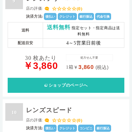
9
☆☆☆☆☆(0)
店の評価:
決済方法:
後払い
クレジット
銀行振込
代金引換
送料無料
指定セット・指定商品は送
送料
料無料
4～5営業日前後
配送目安
30 枚あたり
処方せん不要
￥3,860
3,860
1箱
￥
(税込)
ショップ
のページへ
レンズスピード
10
☆☆☆☆☆(0)
店の評価:
決済方法:
後払い
クレジット
コンビニ
銀行振込