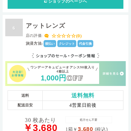
ショップ
のページへ
アットレンズ
6
☆☆☆☆☆(0)
店の評価:
決済方法:
後払い
クレジット
代金引換
ワンデーアキュビューオアシス90枚入り
4箱以上
1
000
円
OFF
,
送料無料
送料
4営業日前後
配送目安
30 枚あたり
処方せん不要
￥3,680
3,680
1箱
￥
(税込)