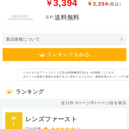
3,394
￥
￥3,394
(税込)
料
送料無料
医療承認番号
送料
処
22800BZX00049000
方
せ
ん
製品情報について
価
ランキングをみる
格
帯
・シルチカではアフィリエイト広告(成果報酬型広告)を一部掲載しています。
1日使い捨て
近視 乱視用(トー
・当サイトは最新の価格を反映するよう努めておりますが、価格取得のタイミングで値
カテゴリ
タイプ
～
リック) UVカッ
ト付き
ランキング
30枚
片眼1ヶ月分
枚数
内容量
なし
38.0%
表裏表示
含水率
全
51
件
6
ページ中
1
ページ目を表示
◯
14.3mm
シリコーンハイド
直径
ロゲル
レンズファースト
Ⅰ
素材グループ
レンズカラー
1
店の評価: