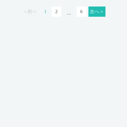
＜前へ
1
2
6
次へ＞
...