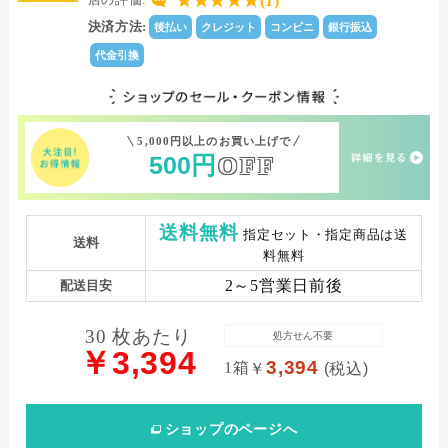
★★★★★(1)
0.08
8.5
中心厚(-3.00D)
ベースカーブ(BC)
決済方法:
後払い
クレジット
コンビニ
銀行振込
103.0
Dk値(酸素透過係
数)
代金引換
±0.00～-6.00(0.25ステップ) -6.50～-9.00(0.50ステッ
パワー範囲
プ)/+0.25～+4.00(0.25ステップ)
5,000円以上のお買い上げで
500
円
OFF
送料無料
指定セット・指定商品は送
送料
料無料
2～5営業日前後
配送目安
30 枚あたり
処方せん不要
￥3,394
3,394
1箱
￥
(税込)
ショップ
のページへ