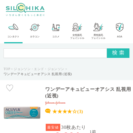
カ
女性脱毛
男性脱毛
コンタクト
カラコン
コスメ
AGA
フェイシャル
フェイシャル
テ
ゴ
リ
TOP
ジョンソン・エンド・ジョンソン
メ
ワンデーアキュビューオアシス 乱視用 (近視)
ー
カ
ー
ワンデーアキュビューオアシス 乱視用
(近視)
タ
イ
★★★★☆(3)
プ
30枚あたり
最安値
送
1箱