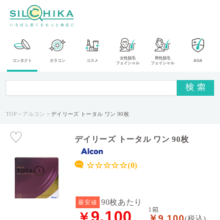
カ
女性脱毛
男性脱毛
コンタクト
カラコン
コスメ
AGA
フェイシャル
フェイシャル
テ
ゴ
リ
TOP
アルコン
デイリーズ トータル ワン 90枚
メ
ー
カ
デイリーズ トータル ワン 90枚
ー
☆☆☆☆☆(0)
タ
イ
プ
90枚あたり
最安値
1箱
9,100
￥
￥9,100
送
(税込)