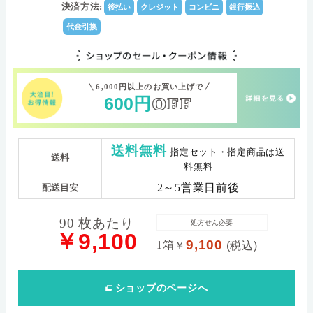
156.0
Dk値(酸素透過係
決済方法:
後払い
クレジット
コンビニ
銀行振込
数)
代金引換
(-)0.50D～(-)6.00D（0.25step),(-)6.50D～(-)12.00D
パワー範囲
(0.50step）
6,000円以上のお買い上げで
600
円
OFF
送料無料
指定セット・指定商品は送
送料
料無料
2～5営業日前後
配送目安
90 枚あたり
処方せん必要
￥9,100
9,100
1箱
￥
(税込)
ショップ
のページへ