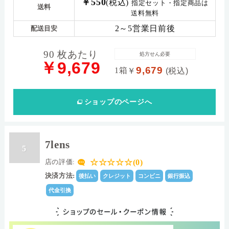
￥550
(税込)
指定セット・指定商品は
送料
送料無料
2～5営業日前後
配送目安
90 枚あたり
処方せん必要
￥9,679
9,679
1箱
￥
(税込)
ショップ
のページへ
7lens
5
☆☆☆☆☆(0)
店の評価:
決済方法:
後払い
クレジット
コンビニ
銀行振込
代金引換