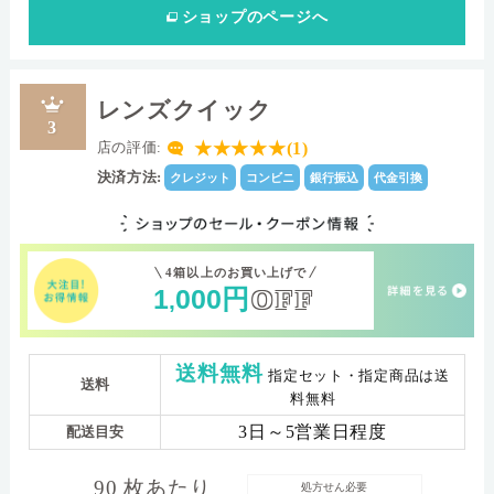
ショップ
のページへ
レンズクイック
3
★★★★★(1)
店の評価:
決済方法:
クレジット
コンビニ
銀行振込
代金引換
4箱以上のお買い上げで
1
000
円
OFF
,
送料無料
指定セット・指定商品は送
送料
料無料
3日～5営業日程度
配送目安
90 枚あたり
処方せん必要