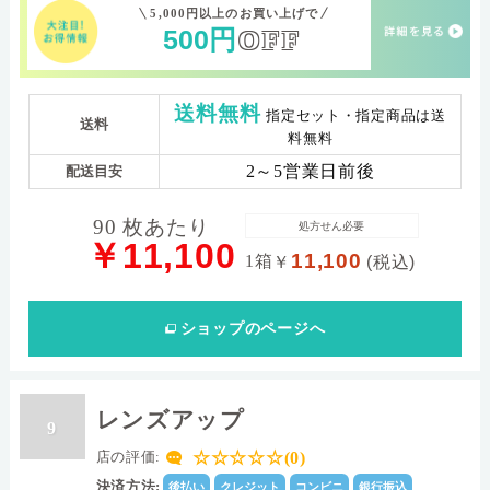
5,000円以上のお買い上げで
500
円
OFF
送料無料
指定セット・指定商品は送
送料
料無料
2～5営業日前後
配送目安
90 枚あたり
処方せん必要
￥11,100
11,100
1箱
￥
(税込)
ショップ
のページへ
レンズアップ
9
☆☆☆☆☆(0)
店の評価:
決済方法:
後払い
クレジット
コンビニ
銀行振込