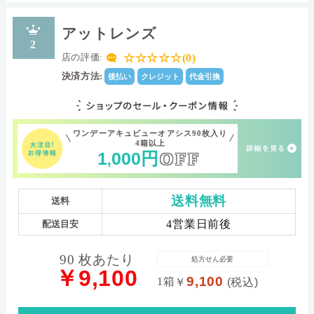
アットレンズ
2
☆☆☆☆☆(0)
店の評価:
決済方法:
後払い
クレジット
代金引換
ワンデーアキュビューオアシス90枚入り
4箱以上
1
000
円
OFF
,
送料無料
送料
4営業日前後
配送目安
90 枚あたり
処方せん必要
￥9,100
9,100
1箱
￥
(税込)