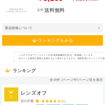
料
送料無料
医療承認番号
送料
22400BZX00407000
処
方
せ
製品情報について
ん
ランキングをみる
価
格
帯
・シルチカではアフィリエイト広告(成果報酬型広告)を一部掲載しています。
1日使い捨て
近視 UVカット付
・当サイトは最新の価格を反映するよう努めておりますが、価格取得のタイミングで値
カテゴリ
タイプ
き
～
90枚
片眼90日分
枚数
内容量
ランキング
なし
33.0%
表裏表示
含水率
全
18
件
2
ページ中
1
ページ目を表示
◯
14.1mm
シリコーンハイド
直径
ロゲル
レンズオフ
Ⅰ
素材グループ
レンズカラー
1
0.09
8.5
中心厚(-3.00D)
ベースカーブ(BC)
★★★★☆(5)
店の評価: