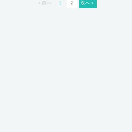
＜前へ
1
2
次へ＞