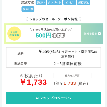
数)
決済方法:
後払い
クレジット
コンビニ
銀行振込
(-)-0.50～-6.00（0.25ステップ）-6.50～-10.00（0.50ス
パワー範囲
代金引換
テップ）
5,000円以上のお買い上げで
500
円
OFF
￥550
(税込)
指定セット・指定商品は
送料
送料無料
2～5営業日前後
配送目安
6 枚あたり
処方せん不要
￥1,733
1,733
1箱
￥
(税込)
ショップ
のページへ