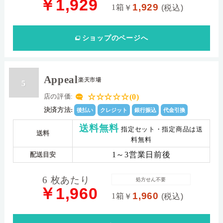
￥1,929
1,929
1箱
￥
(税込)
ショップ
のページへ
Appeal
楽天市場
5
☆☆☆☆☆(0)
店の評価:
決済方法:
後払い
クレジット
銀行振込
代金引換
送料無料
指定セット・指定商品は送
送料
料無料
1～3営業日前後
配送目安
6 枚あたり
処方せん不要
￥1,960
1,960
1箱
￥
(税込)