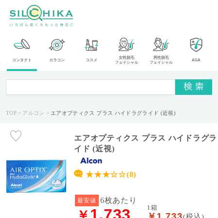
カ
女性脱毛
男性脱毛
コンタクト
カラコン
コスメ
AGA
フェイシャル
フェイシャル
テ
ゴ
リ
TOP
アルコン
エアオプティクス プラス ハイドラグライド (近視)
メ
ー
カ
エアオプティクス プラス ハイドラグラ
ー
イド (近視)
タ
★★★☆☆(8)
イ
プ
6枚あたり
最安値
1箱
1,733
￥
￥1,733
送
(税込)