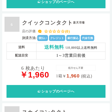
ショップ
のページへ
クイックコンタクト
楽天市場
6
☆☆☆☆☆(0)
店の評価:
決済方法:
後払い
クレジット
銀行振込
代金引換
送料無料
送料
\10,000以上送料無料
1～3営業日前後
配送目安
6 枚あたり
処方せん不要
￥1,960
1,960
1箱
￥
(税込)
ショップ
のページへ