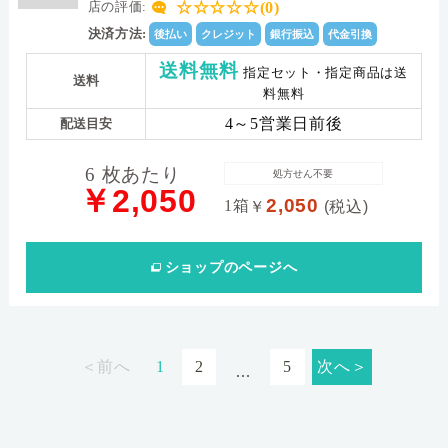
☆☆☆☆☆(0)
店の評価:
決済方法:
後払い
クレジット
銀行振込
代金引換
送料無料
指定セット・指定商品は送
送料
料無料
4～5営業日前後
配送目安
6 枚あたり
処方せん不要
￥2,050
2,050
1箱
￥
(税込)
ショップ
のページへ
＜前へ
1
2
5
次へ＞
...