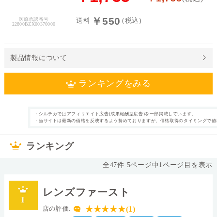
料
￥550
医療承認番号
送料
(税込)
22800BZX00370000
処
方
せ
製品情報について
ん
ランキングをみる
価
格
帯
・シルチカではアフィリエイト広告(成果報酬型広告)を一部掲載しています。
2週間使い捨て
近視
・当サイトは最新の価格を反映するよう努めておりますが、価格取得のタイミングで値
カテゴリ
タイプ
～
6枚
片眼3ヶ月分
枚数
内容量
ランキング
なし
%
表裏表示
含水率
14.2mm
シリコーンハイド
直径
全
47
件
5
ページ中
1
ページ目を表示
ロゲル
素材グループ
レンズカラー
レンズファースト
8.6
1
中心厚(-3.00D)
ベースカーブ(BC)
★★★★★(1)
店の評価:
Dk値(酸素透過係