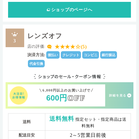
ショップ
のページへ
レンズオフ
3
★★★★☆(5)
店の評価:
決済方法:
後払い
クレジット
コンビニ
銀行振込
代金引換
6,000円以上のお買い上げで
600
円
OFF
送料無料
指定セット・指定商品は送
送料
料無料
2～5営業日前後
配送目安