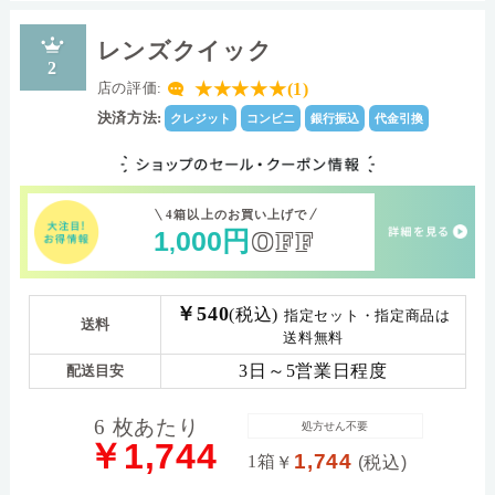
レンズクイック
2
★★★★★(1)
店の評価:
決済方法:
クレジット
コンビニ
銀行振込
代金引換
4箱以上のお買い上げで
1
000
円
OFF
,
￥540
(税込)
指定セット・指定商品は
送料
送料無料
3日～5営業日程度
配送目安
6 枚あたり
処方せん不要
￥1,744
1,744
1箱
￥
(税込)