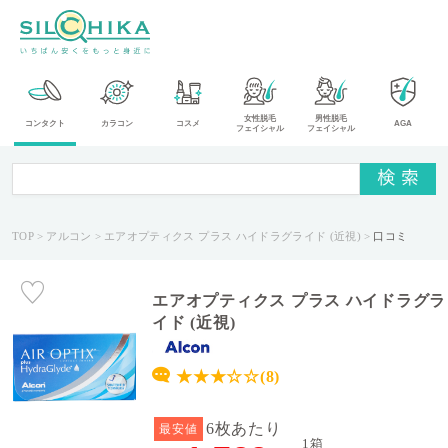
女性脱毛
男性脱毛
カ
コンタクト
カラコン
コスメ
AGA
フェイシャル
フェイシャル
テ
ゴ
リ
TOP
アルコン
エアオプティクス プラス ハイドラグライド (近視)
口コミ
メ
ー
カ
エアオプティクス プラス ハイドラグラ
イド (近視)
ー
★★★☆☆(8)
タ
イ
プ
6枚あたり
最安値
1箱