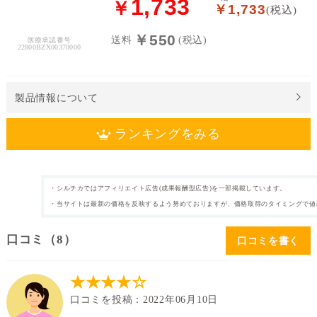
1,733
￥
￥1,733
(税込)
送
￥550
送料
(税込)
料
医療承認番号
22800BZX00370000
処
方
製品情報について
せ
ん
ランキングをみる
価
格
・シルチカではアフィリエイト広告(成果報酬型広告)を一部掲載しています。
2週間使い捨て
近視
カテゴリ
タイプ
帯
・当サイトは最新の価格を反映するよう努めておりますが、価格取得のタイミングで値
6枚
片眼3ヶ月分
枚数
内容量
～
口コミ
（8）
口コミを書く
なし
%
表裏表示
含水率
★★★★☆
口コミを投稿：2022年06月10日
14.2mm
シリコーンハイド
直径
ロゲル