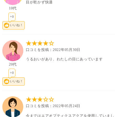
目が乾かず快適
10代
素材グループ
レンズカラー
+0
8.6
中心厚(-3.00D)
ベースカーブ(BC)
いいね！
Dk値(酸素透過係
数)
★★★★☆
(-)-0.50～-6.00（0.25ステップ）-6.50～-10.00（0.50ス
パワー範囲
口コミを投稿：2022年05月30日
テップ）
うるおいがあり、わたしの目にあっています
20代
+0
いいね！
★★★☆☆
口コミを投稿：2022年05月24日
今まではエアオプティクスアクアを使用していまし