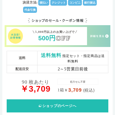
数)
決済方法:
後払い
クレジット
コンビニ
銀行振込
(-)0.50～-6.00（0.25ステップ）-6.50～-10.00（0.50ス
パワー範囲
代金引換
テップ）
5,000円以上のお買い上げで
500
円
OFF
送料無料
指定セット・指定商品は送
送料
料無料
2～5営業日前後
配送目安
90 枚あたり
処方せん不要
￥3,709
3,709
1箱
￥
(税込)
ショップ
のページへ