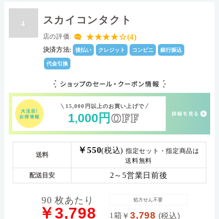
スカイコンタクト
4
★★★★☆(4)
店の評価:
決済方法:
後払い
クレジット
コンビニ
銀行振込
代金引換
15,000円以上のお買い上げで
1
000
円
OFF
,
￥550
(税込)
指定セット・指定商品は
送料
送料無料
2～5営業日前後
配送目安
90 枚あたり
処方せん不要
￥3,798
3,798
1箱
￥
(税込)