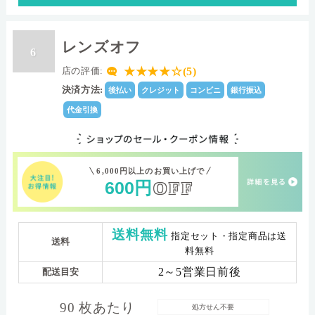
レンズオフ
6
★★★★☆(5)
店の評価:
決済方法:
後払い
クレジット
コンビニ
銀行振込
代金引換
6,000円以上のお買い上げで
600
円
OFF
送料無料
指定セット・指定商品は送
送料
料無料
2～5営業日前後
配送目安
90 枚あたり
処方せん不要