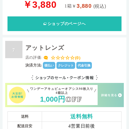
￥3,880
3,880
1箱
￥
(税込)
ショップ
のページへ
アットレンズ
7
☆☆☆☆☆(0)
店の評価:
決済方法:
後払い
クレジット
代金引換
ワンデーアキュビューオアシス90枚入り
4箱以上
1
000
円
OFF
,
送料無料
送料
4営業日前後
配送目安