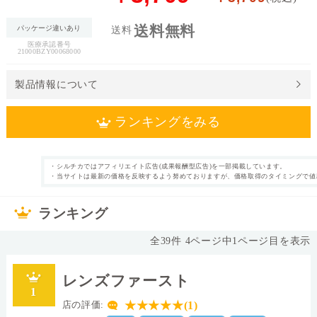
料
送料無料
パッケージ違いあり
送料
医療承認番号
処
21000BZY00068000
方
せ
製品情報について
ん
ランキングをみる
価
格
帯
・シルチカではアフィリエイト広告(成果報酬型広告)を一部掲載しています。
1日使い捨て
近視
・当サイトは最新の価格を反映するよう努めておりますが、価格取得のタイミングで値
カテゴリ
タイプ
～
90枚
片眼3ヶ月分
枚数
内容量
ランキング
なし
69.0%
表裏表示
含水率
13.8mm
シリコーンハイド
直径
全
39
件
4
ページ中
1
ページ目を表示
ロゲル
II
ブルー
素材グループ
レンズカラー
レンズファースト
0.075
8.6
1
中心厚(-3.00D)
ベースカーブ(BC)
★★★★★(1)
店の評価:
26.0
Dk値(酸素透過係