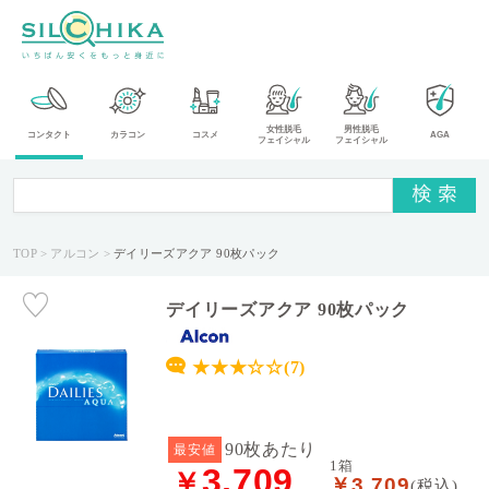
カ
女性脱毛
男性脱毛
コンタクト
カラコン
コスメ
AGA
フェイシャル
フェイシャル
テ
ゴ
リ
TOP
アルコン
デイリーズアクア 90枚パック
メ
ー
カ
デイリーズアクア 90枚パック
ー
★★★☆☆(7)
タ
イ
プ
90枚あたり
最安値
1箱
3,709
￥
￥3,709
送
(税込)