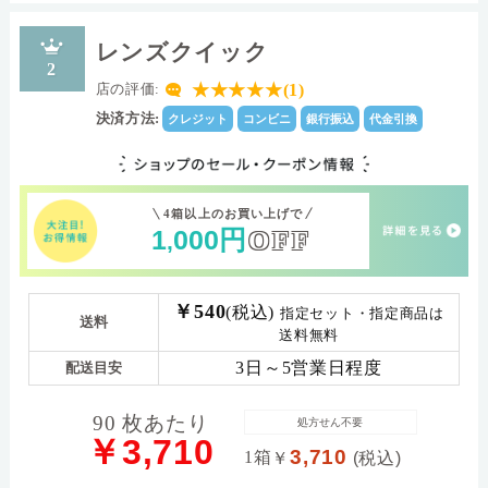
レンズクイック
2
★★★★★(1)
店の評価:
決済方法:
クレジット
コンビニ
銀行振込
代金引換
4箱以上のお買い上げで
1
000
円
OFF
,
￥540
(税込)
指定セット・指定商品は
送料
送料無料
3日～5営業日程度
配送目安
90 枚あたり
処方せん不要
￥3,710
3,710
1箱
￥
(税込)