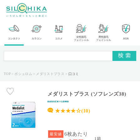
女性脱毛
男性脱毛
カ
コンタクト
カラコン
コスメ
AGA
フェイシャル
フェイシャル
テ
ゴ
リ
TOP
ボシュロム
メダリストプラス
口コミ
メ
ー
カ
メダリストプラス (ソフレンズ38)
ー
★★★★☆(10)
タ
イ
プ
6枚あたり
最安値
1箱