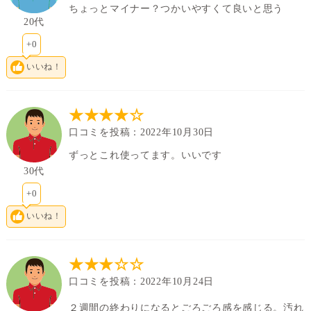
ちょっとマイナー？つかいやすくて良いと思う
20代
I
ブルー
素材グループ
レンズカラー
+0
0.035
8.4/8.7/9.0
中心厚(-3.00D)
ベースカーブ(BC)
いいね！
10.0
Dk値(酸素透過係
数)
★★★★☆
(-)0.50D ～ -9.00D
パワー範囲
口コミを投稿：2022年10月30日
ずっとこれ使ってます。いいです
30代
+0
いいね！
★★★☆☆
口コミを投稿：2022年10月24日
２週間の終わりになるとごろごろ感を感じる。汚れ