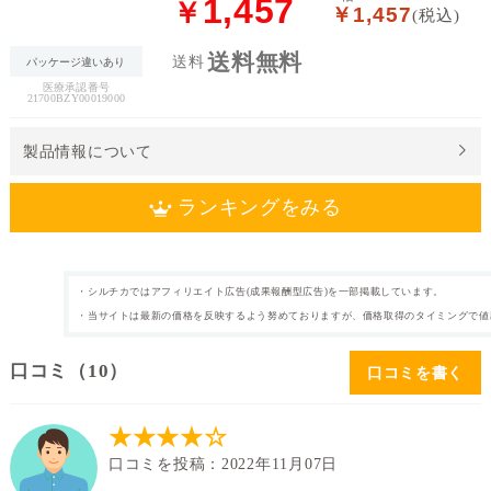
1,457
￥
￥1,457
(税込)
送
送料無料
送料
料
パッケージ違いあり
医療承認番号
21700BZY00019000
処
方
製品情報について
せ
ん
ランキングをみる
価
格
・シルチカではアフィリエイト広告(成果報酬型広告)を一部掲載しています。
2週間使い捨て
近視
カテゴリ
タイプ
帯
・当サイトは最新の価格を反映するよう努めておりますが、価格取得のタイミングで値
6枚
片眼3ヶ月分
枚数
内容量
～
口コミ
（10）
口コミを書く
なし
38.0%
表裏表示
含水率
★★★★☆
口コミを投稿：2022年11月07日
14.0mm
シリコーンハイド
直径
ロゲル