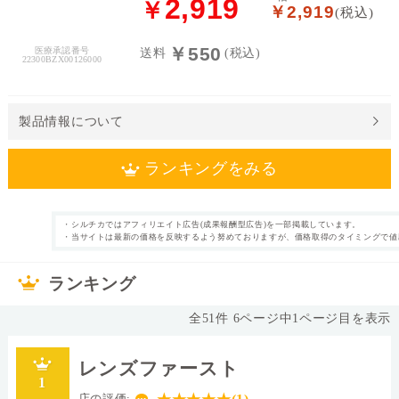
2,919
￥
￥2,919
(税込)
料
￥550
医療承認番号
送料
(税込)
処
22300BZX00126000
方
せ
ん
製品情報について
価
ランキングをみる
格
帯
・シルチカではアフィリエイト広告(成果報酬型広告)を一部掲載しています。
1日使い捨て ,カ
近視 UVカット付
・当サイトは最新の価格を反映するよう努めておりますが、価格取得のタイミングで値
カテゴリ
タイプ
～
ラコン
き
30枚
片眼1ヶ月分
枚数
内容量
ランキング
あり
58.0%
表裏表示
含水率
全
51
件
6
ページ中
1
ページ目を表示
14.2mm
シリコーンハイド
直径
ロゲル
レンズファースト
Ⅳ
-
素材グループ
レンズカラー
1
0.084
8.5
中心厚(-3.00D)
ベースカーブ(BC)
店の評価: