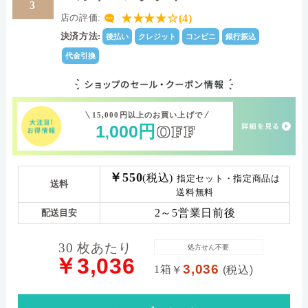
3
★★★★☆(4)
店の評価:
決済方法:
後払い
クレジット
コンビニ
銀行振込
代金引換
15,000円以上のお買い上げで
1
000
円
OFF
,
￥550
(税込)
指定セット・指定商品は
送料
送料無料
2～5営業日前後
配送目安
30 枚あたり
処方せん不要
￥3,036
3,036
1箱
￥
(税込)