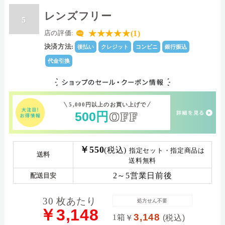
レンズフリー
5
★★★★★(1)
店の評価:
決済方法:
後払い
クレジット
コンビニ
銀行振込
代金引換
5,000円以上のお買い上げで
500
円
OFF
￥550
(税込)
指定セット・指定商品は
送料
送料無料
2～5営業日前後
配送目安
30 枚あたり
処方せん不要
￥3,148
3,148
1箱
￥
(税込)