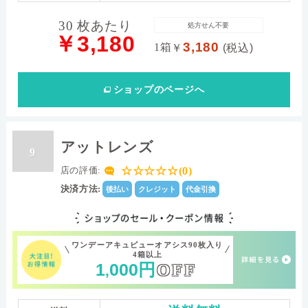
30 枚あたり
処方せん不要
￥3,180
3,180
1箱
￥
(税込)
ショップ
のページへ
アットレンズ
9
☆☆☆☆☆(0)
店の評価:
決済方法:
後払い
クレジット
代金引換
ワンデーアキュビューオアシス90枚入り
4箱以上
1
000
円
OFF
,