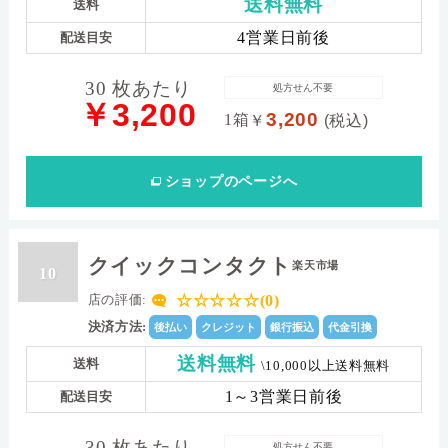
送料無料
送料
4営業日前後
配送目安
30 枚あたり
処方せん不要
￥3,200
3,200
1箱
￥
(税込)
ショップ
のページへ
クイックコンタクト
楽天市場
10
☆☆☆☆☆(0)
店の評価:
決済方法:
後払い
クレジット
銀行振込
代金引換
送料無料
送料
\10,000以上送料無料
1～3営業日前後
配送目安
30 枚あたり
処方せん不要