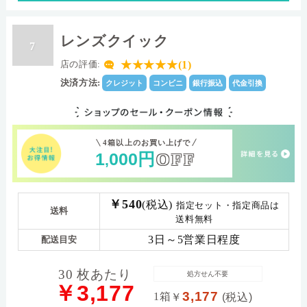
レンズクイック
7
★★★★★(1)
店の評価:
決済方法:
クレジット
コンビニ
銀行振込
代金引換
4箱以上のお買い上げで
1
000
円
OFF
,
￥540
(税込)
指定セット・指定商品は
送料
送料無料
3日～5営業日程度
配送目安
30 枚あたり
処方せん不要
￥3,177
3,177
1箱
￥
(税込)