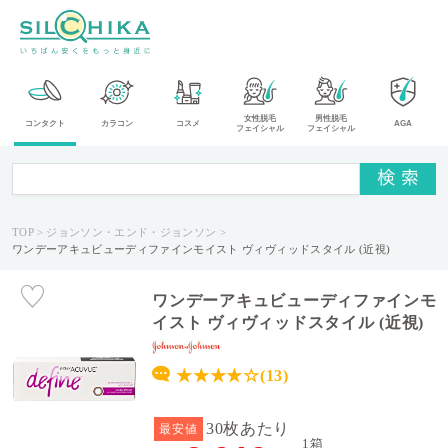
カ
女性脱毛
男性脱毛
コンタクト
カラコン
コスメ
AGA
フェイシャル
フェイシャル
テ
ゴ
リ
TOP
ジョンソン・エンド・ジョンソン
メ
ワンデーアキュビューディファインモイスト ヴィヴィッドスタイル (近視)
ー
カ
ー
ワンデーアキュビューディファインモ
イスト ヴィヴィッドスタイル (近視)
タ
イ
★★★★☆(13)
プ
30枚あたり
最安値
送
1箱