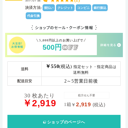
★★★★★(1)
28.0
Dk値(酸素透過係
決済方法:
後払い
クレジット
コンビニ
銀行振込
数)
代金引換
(-)0.50～-6.00D（0.25ステップ）-6.50～-9.00D（0.50
パワー範囲
ステップ）+1.00D,+0.50D,±0.00D
5,000円以上のお買い上げで
500
円
OFF
￥550
(税込)
指定セット・指定商品は
送料
送料無料
2～5営業日前後
配送目安
30 枚あたり
処方せん不要
￥2,919
2,919
1箱
￥
(税込)
ショップ
のページへ