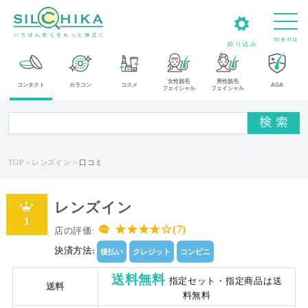
m
e
n
u
絞り込み
女性脱毛
男性脱毛
カ
コンタクト
カラコン
コスメ
AGA
フェイシャル
フェイシャル
テ
ゴ
リ
TOP
レンズイン
口コミ
メ
ー
レンズイン
カ
1
ー
★★★★☆(7)
店の評価:
決済方法:
後払い
クレジット
コンビニ
タ
イ
送料無料
指定セット・指定商品は送
送料
プ
料無料