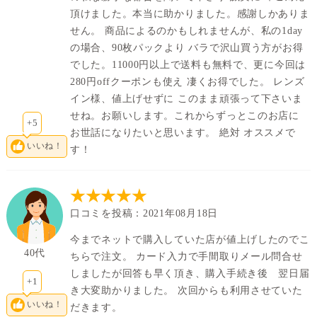
頂けました。本当に助かりました。感謝しかありま
せん。 商品によるのかもしれませんが、私の1day
の場合、90枚パックより バラで沢山買う方がお得
でした。11000円以上で送料も無料で、更に今回は
280円offクーポンも使え 凄くお得でした。 レンズ
イン様、値上げせずに このまま頑張って下さいま
せね。お願いします。これからずっとこのお店に
+5
お世話になりたいと思います。 絶対 オススメで
いいね！
す！
★★★★★
口コミを投稿：2021年08月18日
今までネットで購入していた店が値上げしたのでこ
40代
ちらで注文。 カード入力で手間取りメール問合せ
しましたが回答も早く頂き、購入手続き後 翌日届
+1
き大変助かりました。 次回からも利用させていた
いいね！
だきます。