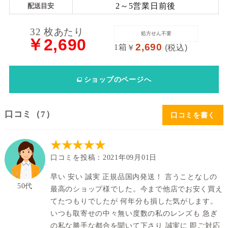
2～5営業日前後
配送目安
送
料
32 枚あたり
処方せん不要
￥2,690
2,690
1箱
￥
(税込)
処
方
ショップ
のページへ
せ
ん
口コミ（7）
口コミを書く
価
格
★★★★★
帯
口コミを投稿：2021年09月01日
～
早い 安い 誠実 正規品国内発送！ 言うことなしの
50代
最高のショップ様でした。今まで他店でお安く買え
てたつもりでしたが 何年分も損した気がします。
いつも取寄せの中々無い度数の私のレンズも 急ぎ
の私な勝手な都合を聞いて下さり 誠実に 即ご対応