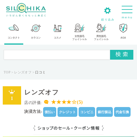
m
e
n
u
絞り込み
女性脱毛
男性脱毛
カ
コンタクト
カラコン
コスメ
AGA
フェイシャル
フェイシャル
テ
ゴ
リ
TOP
レンズオフ
口コミ
メ
ー
レンズオフ
カ
1
ー
★★★★☆(5)
店の評価:
決済方法:
後払い
クレジット
コンビニ
銀行振込
代金引換
タ
イ
プ