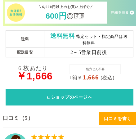
6,000円以上のお買い上げで
送
600
円
OFF
料
処
送料無料
指定セット・指定商品は送
送料
方
料無料
せ
2～5営業日前後
配送目安
ん
6 枚あたり
処方せん不要
￥1,666
価
1,666
1箱
￥
(税込)
格
帯
ショップ
のページへ
～
口コミ（5）
口コミを書く
★★★★★