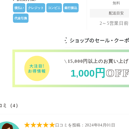
無料
後払い
クレジット
コンビニ
銀行振込
配送目安
代金引換
2～5営業日
15,000円以上のお買い上
円
OF
1
000
,
コミ（4）
★★★★★
口コミを投稿：2024年04月01日