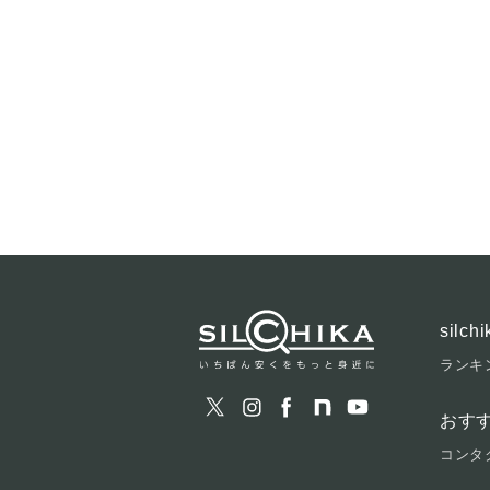
silc
ランキ
おす
コンタ