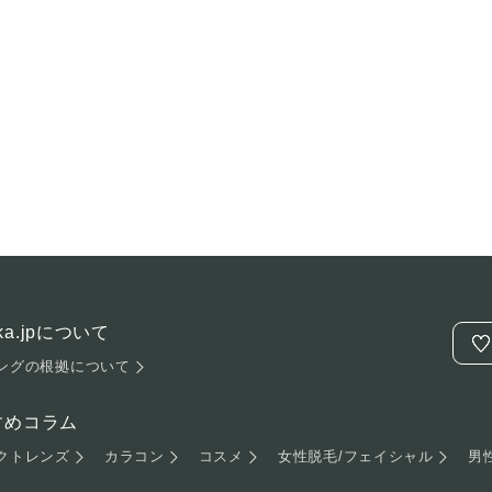
hika.jpについて
ングの根拠について
すめコラム
クトレンズ
カラコン
コスメ
女性脱毛/フェイシャル
男