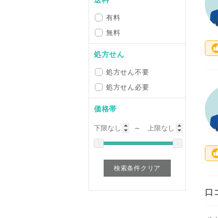
有料
無料
処方せん
処方せん不要
処方せん必要
価格帯
～
検索条件クリア
口