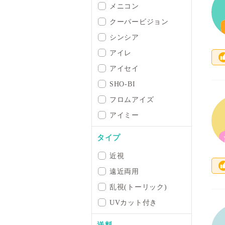
メニコン
クーパービジョン
シンシア
アイレ
アイセイ
SHO-BI
フロムアイズ
アイミー
タイプ
近視
遠近両用
乱視(トーリック)
UVカット付き
送料