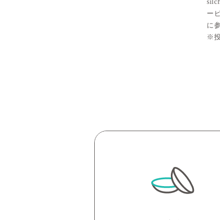
si
ー
に
※