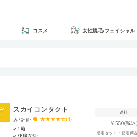
コスメ
女性脱毛
/
フェイシャル
スカイコンタクト
送料
1
★★★★☆(4)
店の評価:
￥550
(税込
1箱
指定セット・指定商
決済方法: