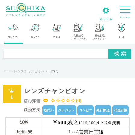
m
e
n
u
絞り込み
女性脱毛
男性脱毛
カ
コンタクト
カラコン
コスメ
AGA
フェイシャル
フェイシャル
テ
ゴ
リ
TOP
レンズチャンピオン
口コミ
メ
ー
レンズチャンピオン
カ
1
ー
☆☆☆☆☆(0)
店の評価:
決済方法:
後払い
クレジット
コンビニ
銀行振込
代金引換
タ
イ
￥600
(税込)
送料
\10,000以上送料無料
プ
1～4営業日前後
配送目安