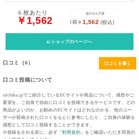
送
6 枚あたり
処方せん不要
￥1,562
料
1,562
1箱
￥
(税込)
処
ショップ
のページへ
方
せ
ん
口コミ（0）
口コミを書く
価
口コミ投稿について
格
帯
silchika.jpでご紹介しているECサイトや商品について、感想やご
要望を、ご自身で自由に口コミを投稿できるサービスです。どの
～
商品がよいのか、お勧めのECサイトはどれなのかを、他のユー
ザーが投稿された口コミをもとに参考にしたり、ご自身の体験を
感想として口コミ投稿することができます。
※投稿をされる前に、必ず
「利用規約」
をご確認いただき同意の