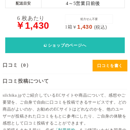
4～5営業日前後
配送目安
送
料
6 枚あたり
処方せん不要
￥1,430
1,430
1箱
￥
(税込)
処
方
ショップ
のページへ
せ
ん
口コミ（0）
口コミを書く
価
格
口コミ投稿について
帯
silchika.jpでご紹介しているECサイトや商品について、感想やご
～
要望を、ご自身で自由に口コミを投稿できるサービスです。どの
商品がよいのか、お勧めのECサイトはどれなのかを、他のユー
ザーが投稿された口コミをもとに参考にしたり、ご自身の体験を
感想として口コミ投稿することができます。