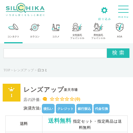
m
e
n
u
絞り込み
女性脱毛
男性脱毛
カ
コンタクト
カラコン
コスメ
AGA
フェイシャル
フェイシャル
テ
ゴ
リ
TOP
レンズアップ
口コミ
メ
ー
レンズアップ
カ
楽天市場
1
ー
☆☆☆☆☆(0)
店の評価:
決済方法:
後払い
クレジット
銀行振込
代金引換
タ
イ
送料無料
指定セット・指定商品は送
送料
プ
料無料