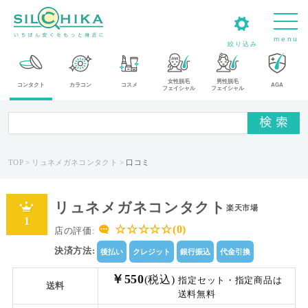
m
e
n
u
絞り込み
女性脱毛
男性脱毛
カ
コンタクト
カラコン
コスメ
AGA
フェイシャル
フェイシャル
テ
ゴ
リ
TOP
リュネメガネコンタクト
口コミ
メ
ー
リュネメガネコンタクト
カ
楽天市場
1
ー
☆☆☆☆☆(0)
店の評価:
決済方法:
後払い
クレジット
銀行振込
代金引換
タ
イ
￥550
(税込)
指定セット・指定商品は
送料
プ
送料無料