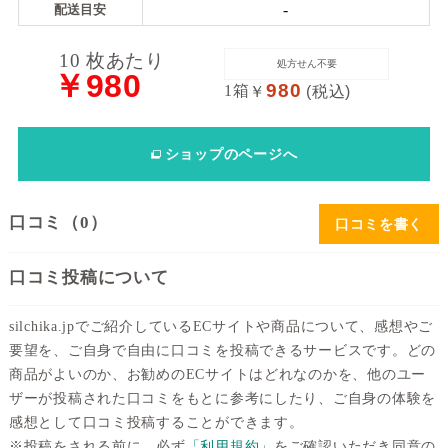
-
配送目安
送
料
10 枚あたり
処方せん不要
￥980
980
1箱
￥
(税込)
処
方
ショップ
のページへ
せ
ん
口コミ（0）
口コミを書く
価
格
口コミ投稿について
帯
silchika.jpでご紹介しているECサイトや商品について、感想やご
～
要望を、ご自身で自由に口コミを投稿できるサービスです。どの
商品がよいのか、お勧めのECサイトはどれなのかを、他のユー
ザーが投稿された口コミをもとに参考にしたり、ご自身の体験を
感想として口コミ投稿することができます。
※投稿をされる前に、必ず
「利用規約」
をご確認いただき同意の