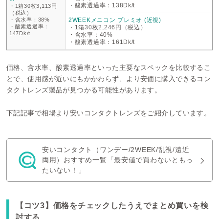
・酸素透過率：138Dk/t
・1箱30枚3,113円
（税込）
・含水率：38%
2WEEKメニコン プレミオ (近視)
・酸素透過率：
・1箱30枚2,246円（税込）
147Dk/t
・含水率：40%
・酸素透過率：161Dk/t
価格、含水率、酸素透過率といった主要なスペックを比較するこ
とで、使用感が近いにもかかわらず、より安価に購入できるコン
タクトレンズ製品が見つかる可能性があります。
下記記事で相場より安いコンタクトレンズをご紹介しています。
安いコンタクト（ワンデー/2WEEK/乱視/遠近
両用）おすすめ一覧「最安値で買わないともっ
たいない！」
【コツ3】価格をチェックしたうえでまとめ買いを検
討する