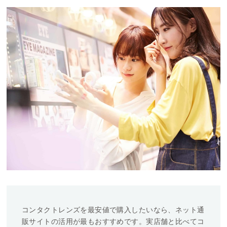
料
処
方
せ
ん
価
格
帯
～
コンタクトレンズを最安値で購入したいなら、ネット通
販サイトの活用が最もおすすめです。実店舗と比べてコ