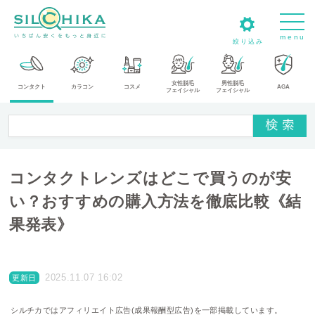
m
e
n
u
絞り込み
カ
女性脱毛
男性脱毛
コンタクト
カラコン
コスメ
AGA
フェイシャル
フェイシャル
テ
ゴ
リ
メ
コンタクトレンズはどこで買うのが安
ー
カ
い？おすすめの購入方法を徹底比較《結
ー
果発表》
タ
イ
プ
2025.11.07 16:02
更新日
シルチカではアフィリエイト広告(成果報酬型広告)を一部掲載しています。
送