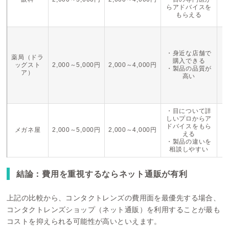
質
らアドバイスを
が
もらえる
・
取
・身近な店舗で
薬局（ドラ
・
購入できる
ッグスト
2,000～5,000円
2,000～4,000円
が
・製品の品質が
ア）
ン
高い
な
断
・目について詳
しいプロからア
製
ドバイスをもら
メガネ屋
2,000～5,000円
2,000～4,000円
える
・
・製品の違いを
相談しやすい
結論：費用を重視するならネット通販が有利
上記の比較から、コンタクトレンズの費用面を最優先する場合、
コンタクトレンズショップ（ネット通販）を利用することが最も
コストを抑えられる可能性が高いといえます。