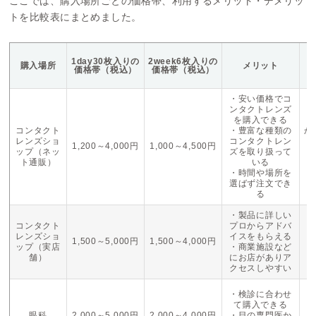
ここでは、購入場所ごとの価格帯、利用するメリット・デメリッ
トを比較表にまとめました。
1day30枚入りの
2week6枚入りの
購入場所
メリット
価格帯（税込）
価格帯（税込）
・安い価格でコ
ンタクトレンズ
を購入できる
・
コンタクト
・豊富な種類の
か
レンズショ
コンタクトレン
1,200～4,000円
1,000～4,500円
ップ（ネッ
ズを取り扱って
・
ト通販）
いる
己
・時間や場所を
選ばず注文でき
る
・製品に詳しい
・
コンタクト
プロからアドバ
プ
レンズショ
イスをもらえる
1,500～5,000円
1,500～4,000円
高
ップ（実店
・商業施設など
・
舗）
にお店がありア
クセスしやすい
・
・検診に合わせ
て購入できる
・
眼科
2,000～5,000円
2,000～4,000円
・目の専門医か