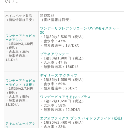
です）。
類似製品
ハイスペック製品
（価格情報は目安）
（価格情報は目安）
ワンデーリフレアシリコーン UV Wモイスチャー
30
ワンデーアキュビュ
・1箱30枚2,530円（税込）
ーオアシス
・含水率：47%
・1箱30枚3,130円
・酸素透過率：187Dk/t
（税込）
・含水率：38%
プラネアワンデー
・酸素透過率：
・1箱30枚1,980円（税込）
121Dk/t
・含水率：47 %
・酸素透過率：166Dk/t
デイリーズ アクティブ
・1箱35枚1,559円（税込）
ワンデーアキュビュ
・含水率：69%
ーモイスト（近視）
・酸素透過率：26Dk/t
・1箱30枚2,724円
（税込）
・含水率：58%
ワンデーピュアうるおいプラス
・酸素透過率：
・1箱32枚1,650円（税込）
33.3Dk/t
・含水率：58%
・酸素透過率：42.9Dk/t
エアオプティクス プラス ハイドラグライド (近視)
・1箱30枚2,460円（税込）
アキュビューオアシ
・含水率：33%
ス