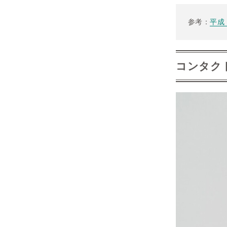
参考：
平成
コンタク