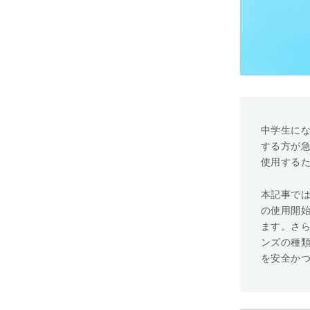
中学生に
する方が
使用する
本記事で
の使用開
ます。さ
ンズの種
を安全か