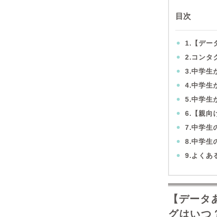
目次
1.【デ
2.コン
3.中学
4.中学
5.中学
6.【親
7.中学
8.中学
9.よくあ
【データ
グはいつ