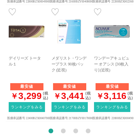
医療承認番号 22800BZX00049000
医療承認番号 21600BZY00408000
医療承認番号 22200BZX00226000
医
デイリーズ トータ
メダリスト・ワンデ
ワンデーアキュビュ
ル１
ープラス 90枚パッ
ー オアシス [30枚入
U
ク (近視)
り] (近視)
最安値
最安値
最安値
3,299
3,441
3,116
(税
(税
(税
￥
￥
￥
込)
込)
込)
ランキングをみる
ランキングをみる
ランキングをみる
医療承認番号 22400BZX00407000
医療承認番号 21700BZY00170000
医療承認番号 22800BZX00049000
医
1
2
3
4