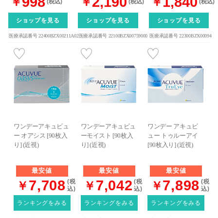
998
2,190
1,840
￥
￥
￥
(税込)
(税込)
(税込)
ショップを見る
ショップを見る
ショップを見る
医療承認番号 22400BZX00211A02
医療承認番号 22100BZX00759000
医療承認番号 22300BZX00094
ワンデーアキュビュ
ワンデーアキュビュ
ワンデー アキュビ
ー オアシス [90枚入
ーモイスト [90枚入
ュー トゥルーアイ
り] (近視)
り] (近視)
[90枚入り] (近視)
最安値
最安値
最安値
7,708
7,042
7,898
(税
(税
(税
￥
￥
￥
込)
込)
込)
ランキングをみる
ランキングをみる
ランキングをみる