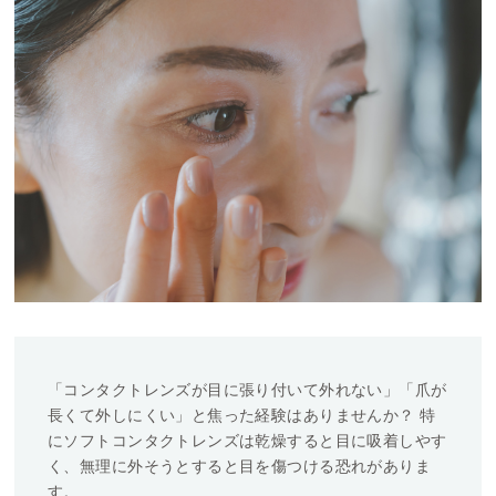
料
処
方
せ
ん
価
格
帯
～
「コンタクトレンズが目に張り付いて外れない」「爪が
長くて外しにくい」と焦った経験はありませんか？ 特
にソフトコンタクトレンズは乾燥すると目に吸着しやす
く、無理に外そうとすると目を傷つける恐れがありま
す。