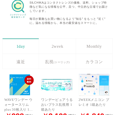
SILCHIKAはコンタクトレンズの価格、送料、ショップ特
徴など気になる情報を公平、且つ、中立的な立場でお届け
しています。
毎日が素敵なお買い物になるよう"知る" をもっと "近く"
に。溢れる情報から、本当の最安値をスマートに。
1day
2week
Monthly
遠近
乱視
カラコン
(トーリック)
WAVEワンデー ウ
ワンデーピュアうる
2WEEKメニコン プ
ォータースリム
おいプラス乱視用 1
レミオ 1箱あたり
plus 30枚入り 1箱
箱あたり
あたり