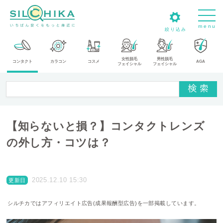
m
e
n
u
絞り込み
カ
女性脱毛
男性脱毛
コンタクト
カラコン
コスメ
AGA
フェイシャル
フェイシャル
テ
ゴ
リ
メ
【知らないと損？】コンタクトレンズ
ー
カ
の外し方・コツは？
ー
タ
2025.12.10 15:30
更新日
イ
プ
シルチカではアフィリエイト広告(成果報酬型広告)を一部掲載しています。
送