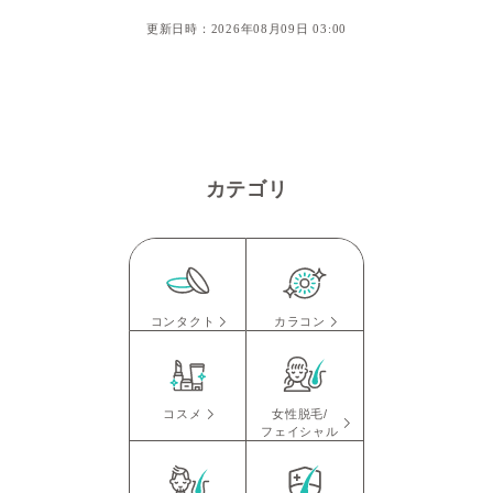
更新日時：2026年08月09日 03:00
1
1
1
1
2
2
2
2
3
3
3
3
4
カテゴリ
コンタクト
カラコン
コスメ
女性脱毛/
フェイシャル